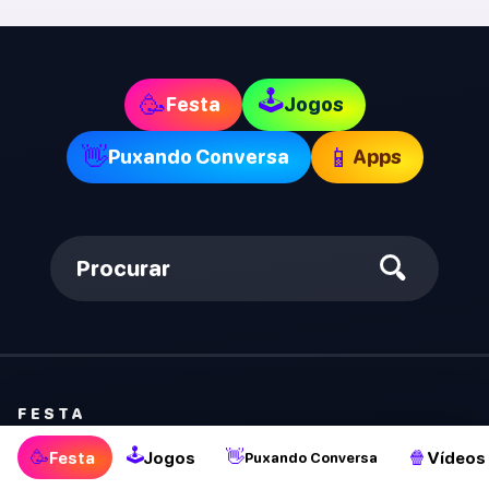
🕹
🥳
Festa
Jogos
👋
📱
Puxando Conversa
Apps
Procurar
FESTA
🕹
🥳
👋
🍿
Festa
Jogos
Vídeos
Puxando Conversa
Verdade ou Desafio