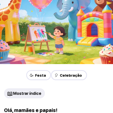
🥳 Festa
🎈 Celebração
📖
Mostrar índice
Olá, mamães e papais!