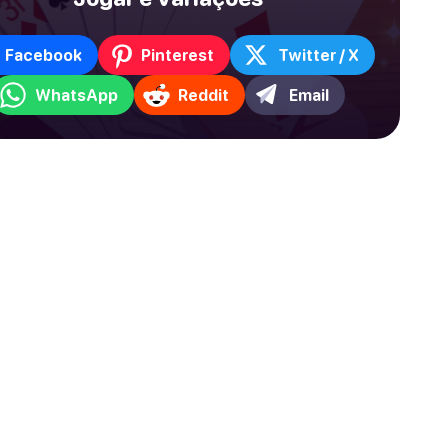
Facebook
Pinterest
Twitter / X
WhatsApp
Reddit
Email