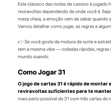
Este clássico das noites de cassino é jogado 
reviravoltas dependendo de onde você é. Se
mesa cheia, a emoção vem de saber quando ar
Vamos detalhar como jogar, as regras e alguma
👉 Se você gosta da mistura de sorte e estraté
tem a mesma vibe — rodadas rápidas, regras s
mundo suando.
Como Jogar 31
O jogo de cartas 31 é rápido de montar 
reviravoltas suficientes para te mante
mais perto possível de 31 com três cartas do