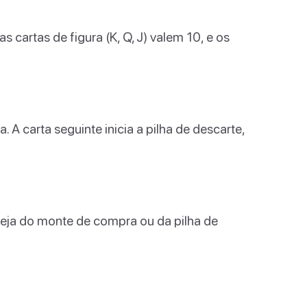
 cartas de figura (K, Q, J) valem 10, e os
 A carta seguinte inicia a pilha de descarte,
eja do monte de compra ou da pilha de