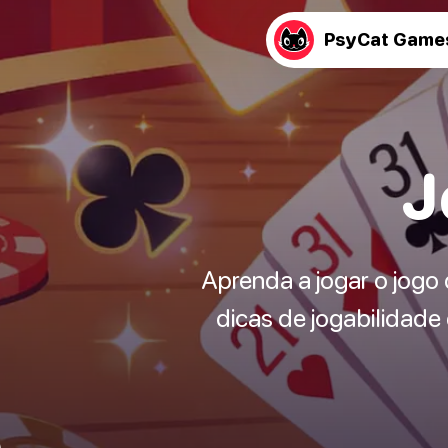
PsyCat Game
J
Aprenda a jogar o jogo
dicas de jogabilidade