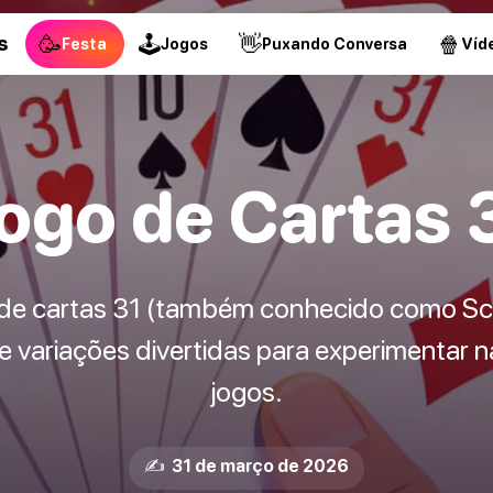
🥳
🕹
👋
🍿
s
Festa
Jogos
Puxando Conversa
Víd
ogo de Cartas 
 de cartas 31 (também conhecido como Sc
 e variações divertidas para experimentar n
jogos.
✍️ 31 de março de 2026