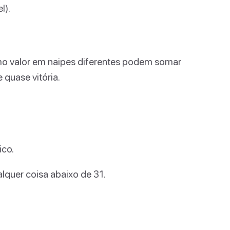
l).
mo valor em naipes diferentes podem somar
 quase vitória.
co.
lquer coisa abaixo de 31.