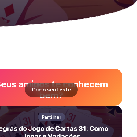
eus amigos te conhecem
Crie o seu teste
bem?
Partilhar
egras do Jogo de Cartas 31: Como
Jogar e Variações