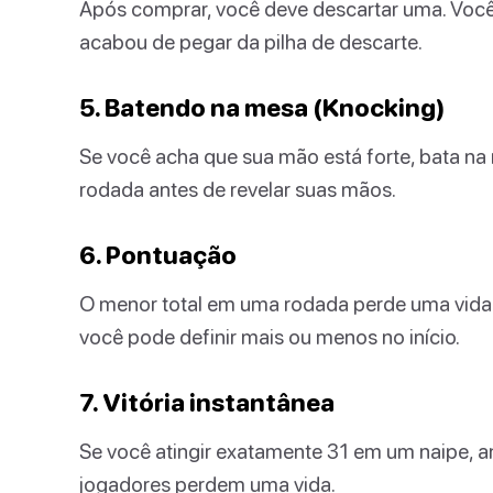
Após comprar, você deve descartar uma. Voc
acabou de pegar da pilha de descarte.
5. Batendo na mesa (Knocking)
Se você acha que sua mão está forte, bata n
rodada antes de revelar suas mãos.
6. Pontuação
O menor total em uma rodada perde uma vida. 
você pode definir mais ou menos no início.
7. Vitória instantânea
Se você atingir exatamente 31 em um naipe, 
jogadores perdem uma vida.