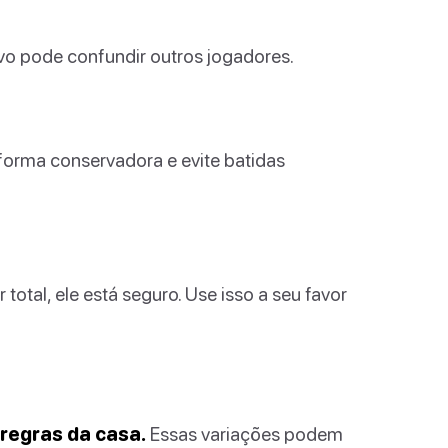
lvo pode confundir outros jogadores.
 forma conservadora e evite batidas
tal, ele está seguro. Use isso a seu favor
regras da casa.
Essas variações podem