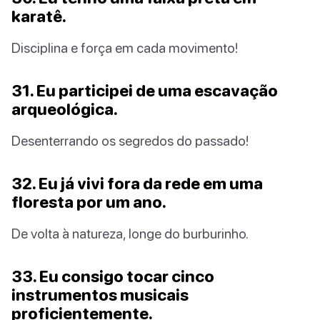
karatê.
Disciplina e força em cada movimento!
31. Eu participei de uma escavação
arqueológica.
Desenterrando os segredos do passado!
32. Eu já vivi fora da rede em uma
floresta por um ano.
De volta à natureza, longe do burburinho.
33. Eu consigo tocar cinco
instrumentos musicais
proficientemente.