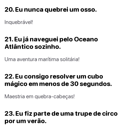
20. Eu nunca quebrei um osso.
Inquebrável!
21. Eu já naveguei pelo Oceano
Atlântico sozinho.
Uma aventura marítima solitária!
22. Eu consigo resolver um cubo
mágico em menos de 30 segundos.
Maestria em quebra-cabeças!
23. Eu fiz parte de uma trupe de circo
por um verão.