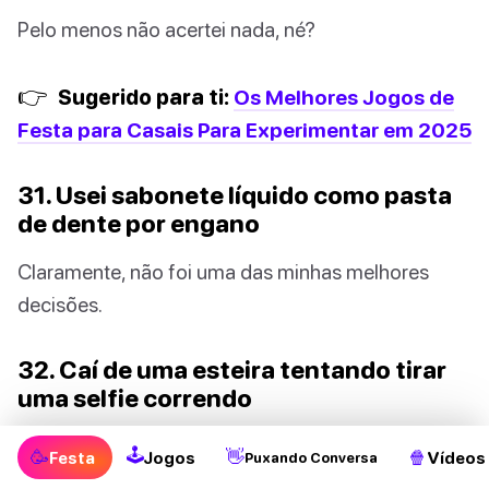
Pelo menos não acertei nada, né?
👉
Sugerido para ti:
Os Melhores Jogos de
Festa para Casais Para Experimentar em 2025
31. Usei sabonete líquido como pasta
de dente por engano
Claramente, não foi uma das minhas melhores
decisões.
32. Caí de uma esteira tentando tirar
uma selfie correndo
Uma queda que definitivamente merecia uma foto.
🕹
🥳
👋
🍿
Festa
Jogos
Vídeos
Puxando Conversa