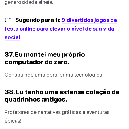
generosidade alheia.
👉
Sugerido para ti:
9 divertidos jogos de
festa online para elevar o nível de sua vida
social
37. Eu montei meu próprio
computador do zero.
Construindo uma obra-prima tecnológica!
38. Eu tenho uma extensa coleção de
quadrinhos antigos.
Protetores de narrativas gráficas e aventuras
épicas!