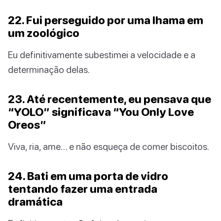
22. Fui perseguido por uma lhama em
um zoológico
Eu definitivamente subestimei a velocidade e a
determinação delas.
23. Até recentemente, eu pensava que
“YOLO” significava “You Only Love
Oreos”
Viva, ria, ame… e não esqueça de comer biscoitos.
24. Bati em uma porta de vidro
tentando fazer uma entrada
dramática