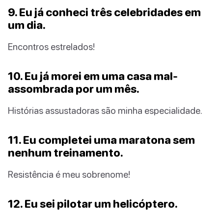
9. Eu já conheci três celebridades em
um dia.
Encontros estrelados!
10. Eu já morei em uma casa mal-
assombrada por um mês.
Histórias assustadoras são minha especialidade.
11. Eu completei uma maratona sem
nenhum treinamento.
Resistência é meu sobrenome!
12. Eu sei pilotar um helicóptero.