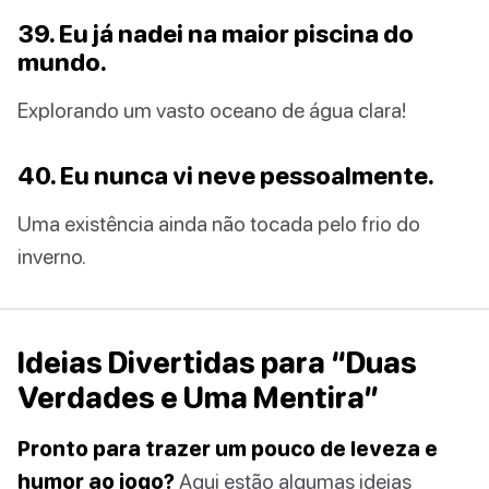
39. Eu já nadei na maior piscina do
mundo.
Explorando um vasto oceano de água clara!
40. Eu nunca vi neve pessoalmente.
Uma existência ainda não tocada pelo frio do
inverno.
Ideias Divertidas para “Duas
Verdades e Uma Mentira”
Pronto para trazer um pouco de leveza e
humor ao jogo?
Aqui estão algumas ideias