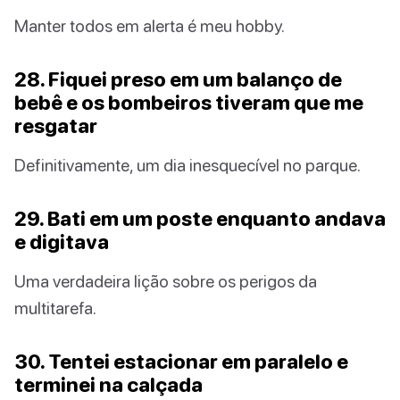
Manter todos em alerta é meu hobby.
28. Fiquei preso em um balanço de
bebê e os bombeiros tiveram que me
resgatar
Definitivamente, um dia inesquecível no parque.
29. Bati em um poste enquanto andava
e digitava
Uma verdadeira lição sobre os perigos da
multitarefa.
30. Tentei estacionar em paralelo e
terminei na calçada