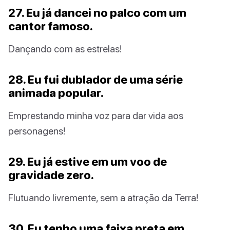
27. Eu já dancei no palco com um
cantor famoso.
Dançando com as estrelas!
28. Eu fui dublador de uma série
animada popular.
Emprestando minha voz para dar vida aos
personagens!
29. Eu já estive em um voo de
gravidade zero.
Flutuando livremente, sem a atração da Terra!
30. Eu tenho uma faixa preta em