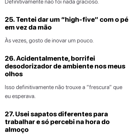
Definitivamente não foi nada gracioso.
25. Tentei dar um “high-five” com o pé
em vez da mão
Às vezes, gosto de inovar um pouco.
26. Acidentalmente, borrifei
desodorizador de ambiente nos meus
olhos
Isso definitivamente não trouxe a “frescura” que
eu esperava.
27. Usei sapatos diferentes para
trabalhar e só percebi na hora do
almoço