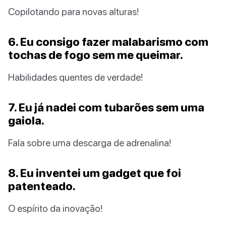
Copilotando para novas alturas!
6. Eu consigo fazer malabarismo com
tochas de fogo sem me queimar.
Habilidades quentes de verdade!
7. Eu já nadei com tubarões sem uma
gaiola.
Fala sobre uma descarga de adrenalina!
8. Eu inventei um gadget que foi
patenteado.
O espírito da inovação!