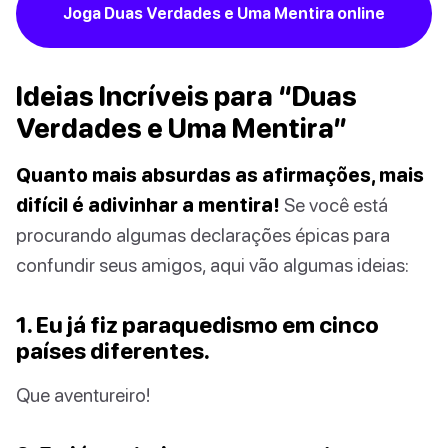
Joga Duas Verdades e Uma Mentira online
Ideias Incríveis para “Duas
Verdades e Uma Mentira”
Quanto mais absurdas as afirmações, mais
difícil é adivinhar a mentira!
Se você está
procurando algumas declarações épicas para
confundir seus amigos, aqui vão algumas ideias:
1. Eu já fiz paraquedismo em cinco
países diferentes.
Que aventureiro!