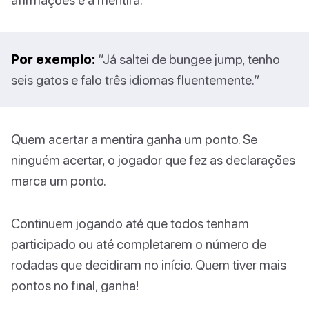
Por exemplo:
“Já saltei de bungee jump, tenho
seis gatos e falo três idiomas fluentemente.”
Quem acertar a mentira ganha um ponto. Se
ninguém acertar, o jogador que fez as declarações
marca um ponto.
Continuem jogando até que todos tenham
participado ou até completarem o número de
rodadas que decidiram no início. Quem tiver mais
pontos no final, ganha!