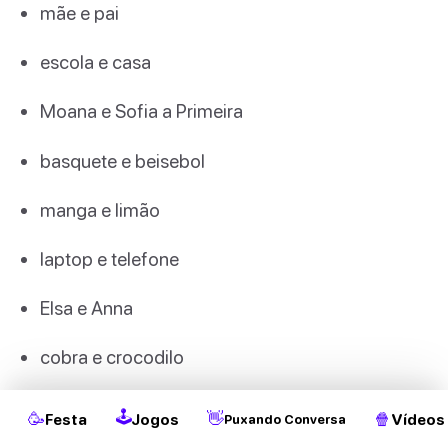
mãe e pai
escola e casa
Moana e Sofia a Primeira
basquete e beisebol
manga e limão
laptop e telefone
Elsa e Anna
2
cobra e crocodilo
praia e parque
🕹
🥳
👋
🍿
Festa
Jogos
Vídeos
Puxando Conversa