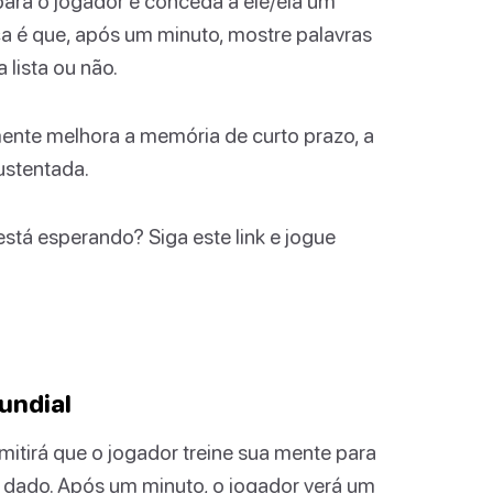
para o jogador e conceda a ele/ela um
ça é que, após um minuto, mostre palavras
 lista ou não.
ente melhora a memória de curto prazo, a
ustentada.
está esperando? Siga este link e jogue
undial
itirá que o jogador treine sua mente para
dado. Após um minuto, o jogador verá um