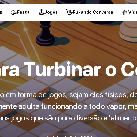
🥳
🕹
👋
🍿
s
Festa
Jogos
Puxando Conversa
Víd
ra Turbinar o C
o em forma de jogos, sejam eles físicos, de
mente adulta funcionando a todo vapor, 
uns jogos que são pura diversão e 'alimento