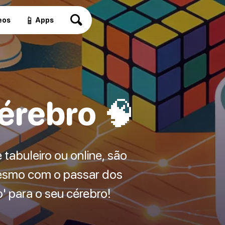
📱
eos
Apps
érebro 🧠
 tabuleiro ou online, são
mesmo com o passar dos
' para o seu cérebro!