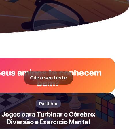
eus amigos te conhecem
Crie o seu teste
bem?
Partilhar
Jogos para Turbinar o Cérebro:
Diversão e Exercício Mental