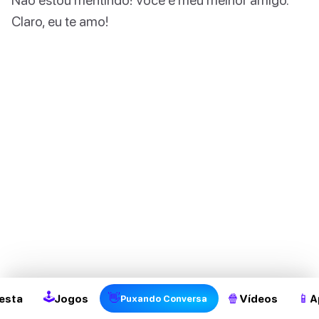
Claro, eu te amo!
2
🕹
👋
🍿
📱
esta
Jogos
Vídeos
A
Puxando Conversa