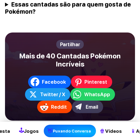
Essas cantadas são para quem gosta de
Pokémon?
Partilhar
Mais de 40 Cantadas Pokémon
Incríveis
Facebook
Pinterest
Twitter / X
WhatsApp
Reddit
Email
🕹
👋
🍿
📱
esta
Jogos
Vídeos
A
Puxando Conversa