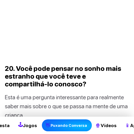
20. Você pode pensar no sonho mais
estranho que você teve e
compartilhá-lo conosco?
Esta é uma pergunta interessante para realmente
2
saber mais sobre o que se passa na mente de uma
criança.
🕹
👋
🍿
📱
esta
Jogos
Vídeos
A
Puxando Conversa
20 perguntas abertas para