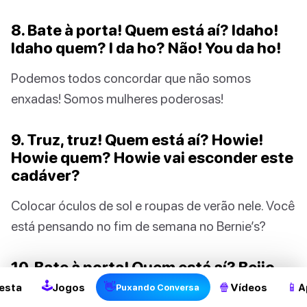
8. Bate à porta! Quem está aí? Idaho!
Idaho quem? I da ho? Não! You da ho!
Podemos todos concordar que não somos
enxadas! Somos mulheres poderosas!
9. Truz, truz! Quem está aí? Howie!
Howie quem? Howie vai esconder este
cadáver?
Colocar óculos de sol e roupas de verão nele. Você
está pensando no fim de semana no Bernie’s?
2
10. Bate à porta! Quem está aí? Beijo.
Beijar quem? Beije-me!
🕹
👋
🍿
📱
esta
Jogos
Vídeos
A
Puxando Conversa