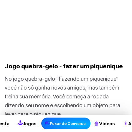
Jogo quebra-gelo - fazer um piquenique
No jogo quebra-gelo “Fazendo um piquenique”
você não só ganha novos amigos, mas também
treina sua memória. Você começa a rodada
2
dizendo seu nome e escolhendo um objeto para
levar para o piquenique.
🕹
👋
🍿
📱
esta
Jogos
Vídeos
A
Puxando Conversa
🤓