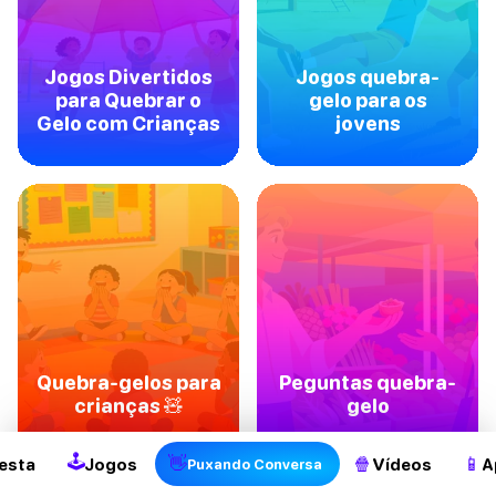
Jogos Divertidos
Jogos quebra-
para Quebrar o
gelo para os
Gelo com Crianças
jovens
2
Quebra-gelos para
Peguntas quebra-
crianças 🧸
gelo
🕹
👋
🍿
📱
esta
Jogos
Vídeos
A
Puxando Conversa