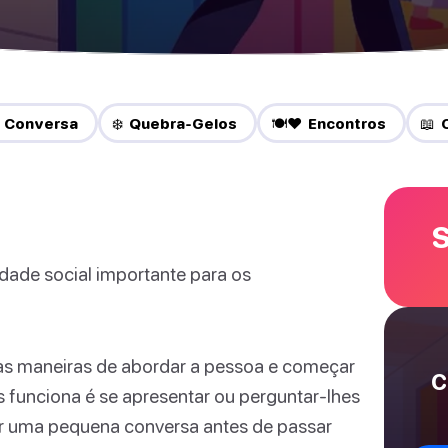
 Conversa
❄️ Quebra-Gelos
🍽️❤️ Encontros
📖 
S
dade social importante para os
itas maneiras de abordar a pessoa e começar
C
s funciona é se apresentar ou perguntar-lhes
r uma pequena conversa antes de passar