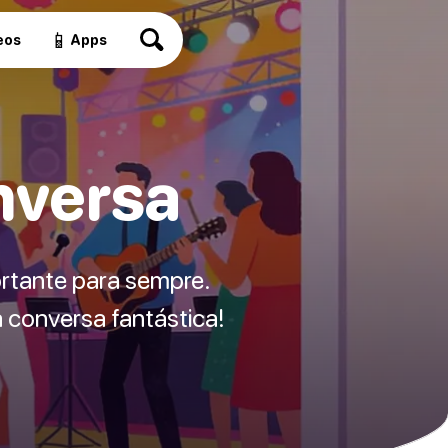
📱
eos
Apps
nversa
ortante para sempre.
 conversa fantástica!