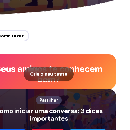
Como fazer
eus amigos te conhecem
Crie o seu teste
bem?
Partilhar
omo iniciar uma conversa: 3 dicas
importantes