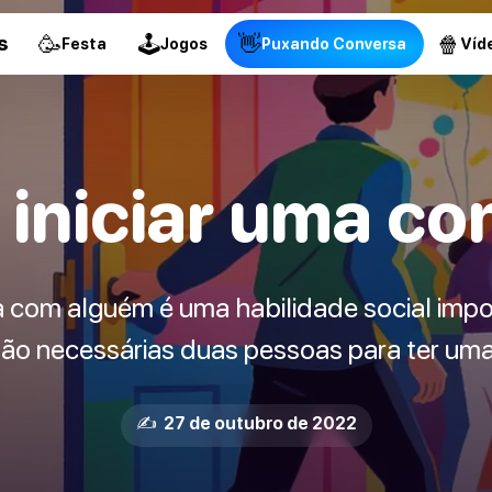
🥳
🕹
👋
🍿
s
Festa
Jogos
Puxando Conversa
Víd
iniciar uma co
a com alguém é uma habilidade social imp
o necessárias duas pessoas para ter uma
✍️ 27 de outubro de 2022