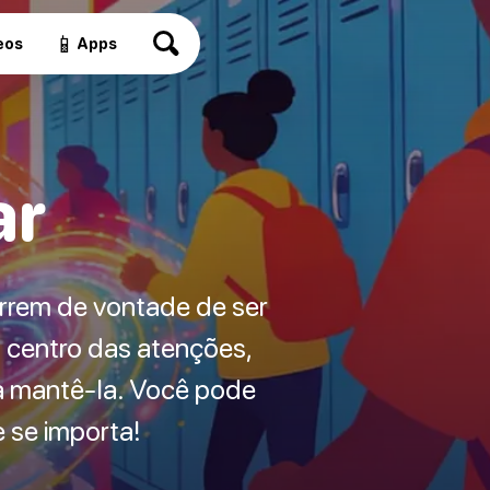
📱
eos
Apps
ar
rrem de vontade de ser
o centro das atenções,
a mantê-la. Você pode
 se importa!