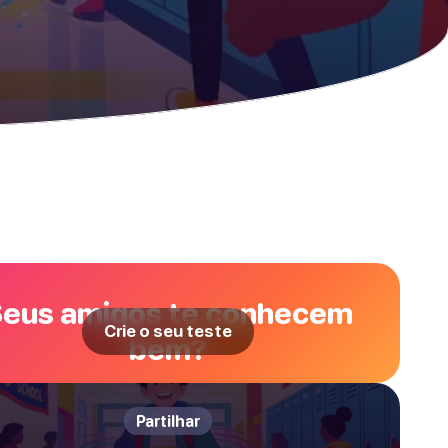
eus amigos te conhecem
Crie o seu teste
bem?
Partilhar