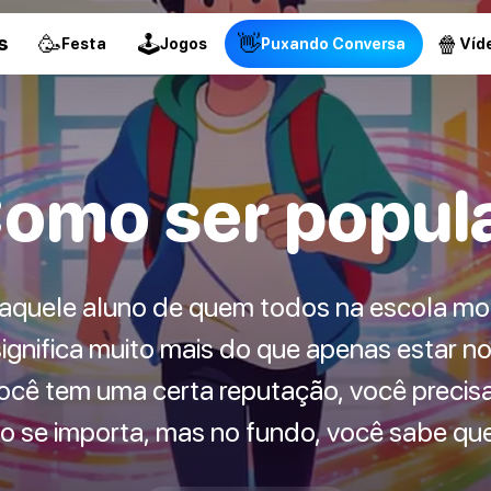
🥳
🕹
👋
🍿
s
Festa
Jogos
Puxando Conversa
Víd
omo ser popul
 aquele aluno de quem todos na escola mo
ignifica muito mais do que apenas estar n
ocê tem uma certa reputação, você precis
ão se importa, mas no fundo, você sabe que