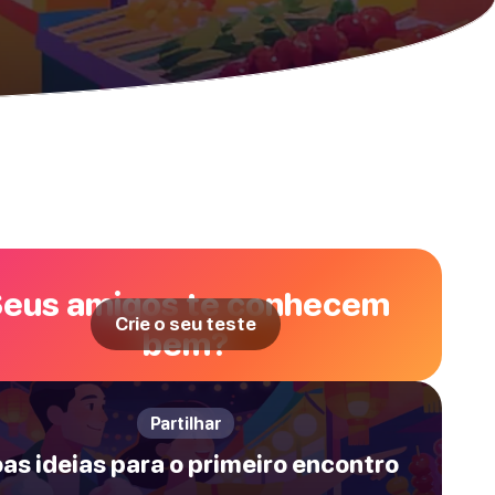
eus amigos te conhecem
Crie o seu teste
bem?
Partilhar
as ideias para o primeiro encontro