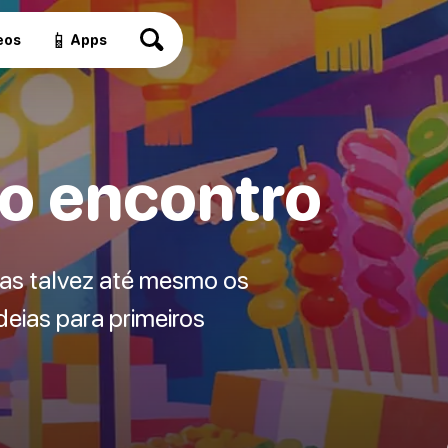
📱
eos
Apps
ro encontro
mas talvez até mesmo os
deias para primeiros