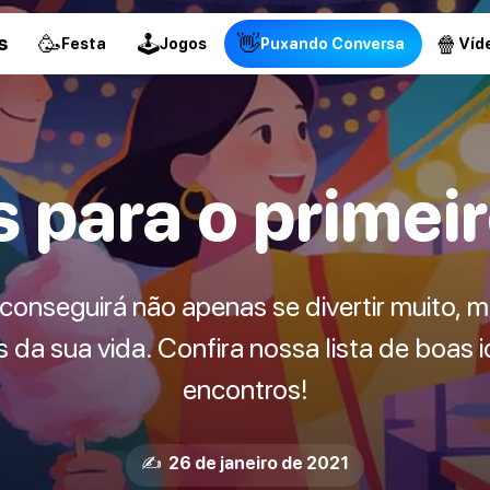
🥳
🕹
👋
🍿
s
Festa
Jogos
Puxando Conversa
Víd
s para o primei
conseguirá não apenas se divertir muito, 
da sua vida. Confira nossa lista de boas i
encontros!
✍️ 26 de janeiro de 2021