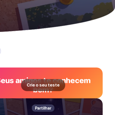
eus amigos te conhecem
Crie o seu teste
bem?
Partilhar