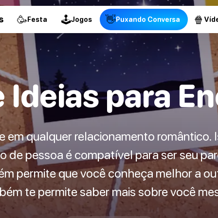
🥳
🕹
👋
🍿
s
Festa
Jogos
Puxando Conversa
Víd
e Ideias para E
e em qualquer relacionamento romântico. I
o de pessoa é compatível para ser seu parc
 permite que você conheça melhor a out
bém te permite saber mais sobre você me