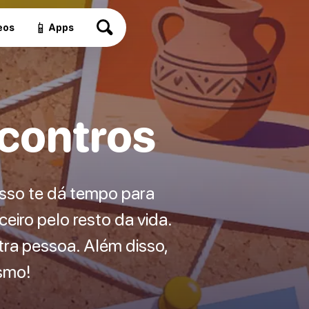
📱
eos
Apps
ncontros
sso te dá tempo para
eiro pelo resto da vida.
ra pessoa. Além disso,
smo!