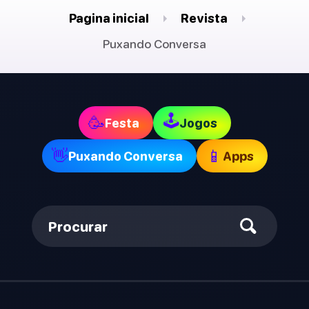
Pagina inicial
Revista
Puxando Conversa
🕹
🥳
Festa
Jogos
👋
📱
Puxando Conversa
Apps
Procurar