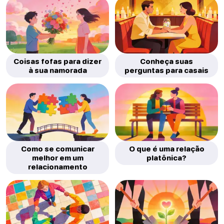
Coisas fofas para dizer
Conheça suas
à sua namorada
perguntas para casais
Como se comunicar
O que é uma relação
melhor em um
platônica?
relacionamento