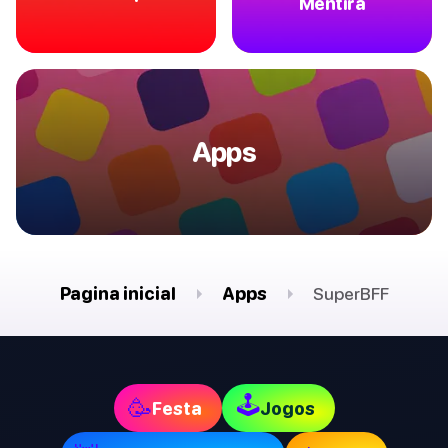
Mentira
Apps
Pagina inicial
Apps
SuperBFF
🕹
🥳
Festa
Jogos