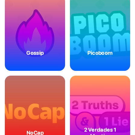
Gossip
Picoboom
2 Verdades 1
NoCap