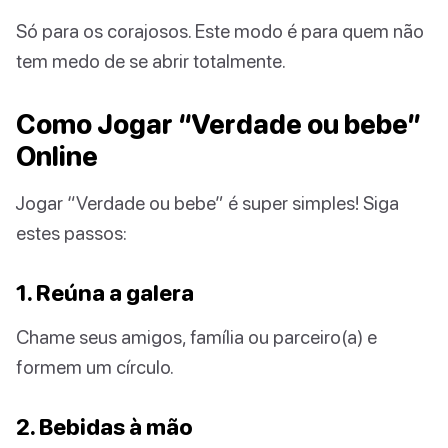
Só para os corajosos. Este modo é para quem não
tem medo de se abrir totalmente.
Como Jogar “Verdade ou bebe”
Online
Jogar “Verdade ou bebe” é super simples! Siga
estes passos:
1. Reúna a galera
Chame seus amigos, família ou parceiro(a) e
formem um círculo.
2. Bebidas à mão