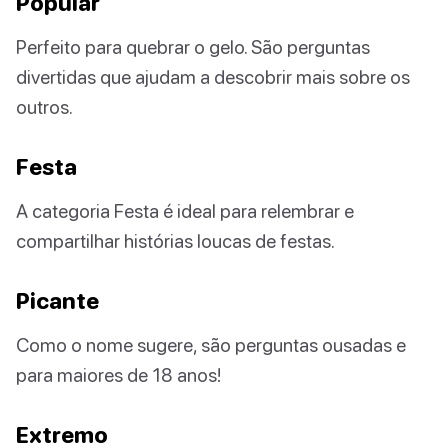
Popular
Perfeito para quebrar o gelo. São perguntas
divertidas que ajudam a descobrir mais sobre os
outros.
Festa
A categoria Festa é ideal para relembrar e
compartilhar histórias loucas de festas.
Picante
Como o nome sugere, são perguntas ousadas e
para maiores de 18 anos!
Extremo