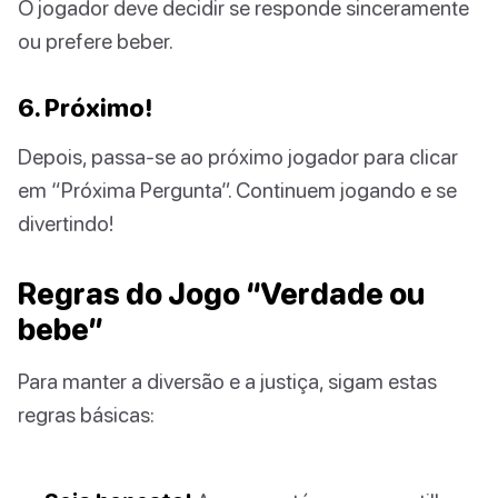
O jogador deve decidir se responde sinceramente
ou prefere beber.
6. Próximo!
Depois, passa-se ao próximo jogador para clicar
em “Próxima Pergunta”. Continuem jogando e se
divertindo!
Regras do Jogo “Verdade ou
bebe”
Para manter a diversão e a justiça, sigam estas
regras básicas: