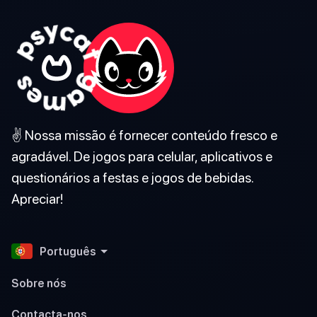
✌️ Nossa missão é fornecer conteúdo fresco e
agradável. De jogos para celular, aplicativos e
questionários a festas e jogos de bebidas.
Apreciar!
Português
Sobre nós
Contacta-nos