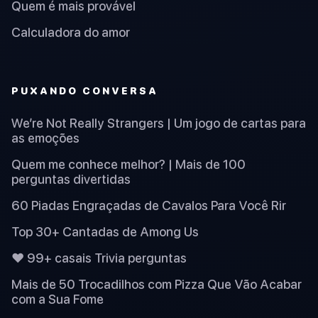
Quem é mais provável
Calculadora do amor
PUXANDO CONVERSA
We’re Not Really Strangers | Um jogo de cartas para
as emoções
Quem me conhece melhor? | Mais de 100
perguntas divertidas
60 Piadas Engraçadas de Cavalos Para Você Rir
Top 30+ Cantadas de Among Us
❤️ 99+ casais Trivia perguntas
Mais de 50 Trocadilhos com Pizza Que Vão Acabar
com a Sua Fome