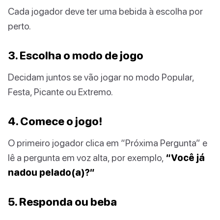
Cada jogador deve ter uma bebida à escolha por
perto.
3. Escolha o modo de jogo
Decidam juntos se vão jogar no modo Popular,
Festa, Picante ou Extremo.
4. Comece o jogo!
O primeiro jogador clica em “Próxima Pergunta” e
lê a pergunta em voz alta, por exemplo,
“Você já
nadou pelado(a)?”
5. Responda ou beba