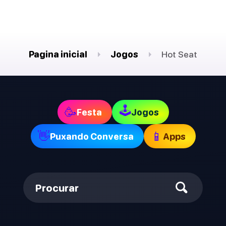
Pagina inicial
Jogos
Hot Seat
🕹
🥳
Festa
Jogos
👋
📱
Puxando Conversa
Apps
Procurar