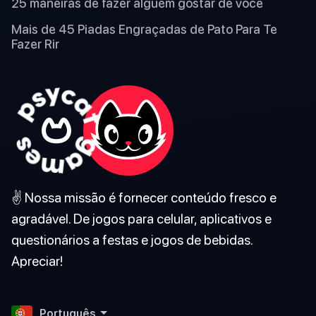
25 maneiras de fazer alguém gostar de você
Mais de 45 Piadas Engraçadas de Pato Para Te
Fazer Rir
✌️ Nossa missão é fornecer conteúdo fresco e
agradável. De jogos para celular, aplicativos e
questionários a festas e jogos de bebidas.
Apreciar!
Português