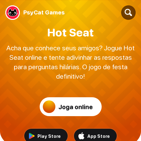
PsyCat Games
Hot Seat
Acha que conhece seus amigos? Jogue Hot
Seat online e tente adivinhar as respostas
para perguntas hilárias. O jogo de festa
definitivo!
Joga online
Play Store
App Store