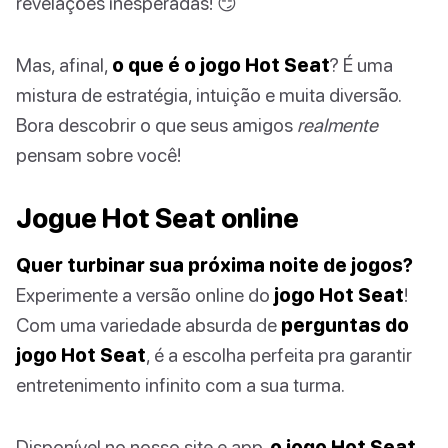
revelações inesperadas! 😏
Mas, afinal,
o que é o jogo Hot Seat
? É uma
mistura de estratégia, intuição e muita diversão.
Bora descobrir o que seus amigos
realmente
pensam sobre você!
Jogue Hot Seat online
Quer turbinar sua próxima noite de jogos?
Experimente a versão online do
jogo Hot Seat
!
Com uma variedade absurda de
perguntas do
jogo Hot Seat
, é a escolha perfeita pra garantir
entretenimento infinito com a sua turma.
Disponível no nosso site e app,
o jogo Hot Seat