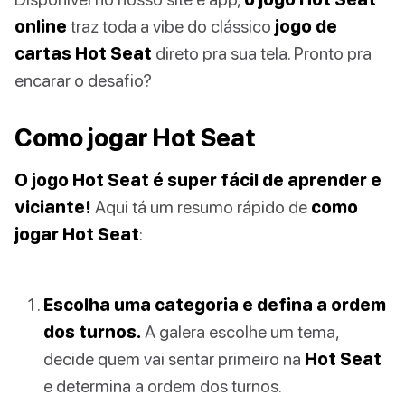
online
traz toda a vibe do clássico
jogo de
cartas Hot Seat
direto pra sua tela. Pronto pra
encarar o desafio?
Como jogar Hot Seat
O jogo Hot Seat é super fácil de aprender e
viciante!
Aqui tá um resumo rápido de
como
jogar Hot Seat
:
Escolha uma categoria e defina a ordem
dos turnos.
A galera escolhe um tema,
decide quem vai sentar primeiro na
Hot Seat
e determina a ordem dos turnos.