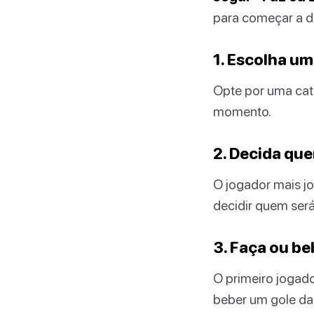
para começar a d
1. Escolha um
Opte por uma cat
momento.
2. Decida qu
O jogador mais jo
decidir quem será 
3. Faça ou be
O primeiro jogador
beber um gole da