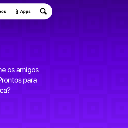
📱
eos
Apps
me os amigos
 Prontos para
ica?