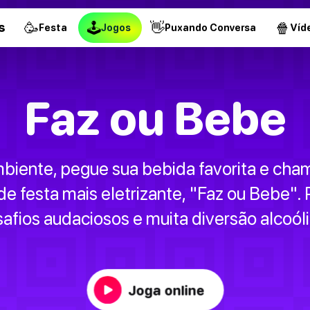
🥳
🕹
👋
🍿
s
Festa
Jogos
Puxando Conversa
Víd
Faz ou Bebe
mbiente, pegue sua bebida favorita e cha
de festa mais eletrizante, "Faz ou Bebe".
afios audaciosos e muita diversão alcoól
Joga online