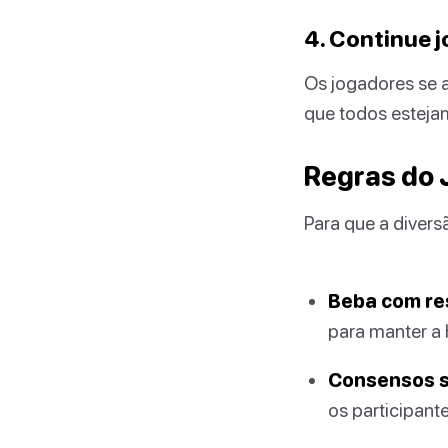
4. Continue 
Os jogadores se a
que todos estejam
Regras do 
Para que a divers
Beba com re
para manter a 
Consensos s
os participante