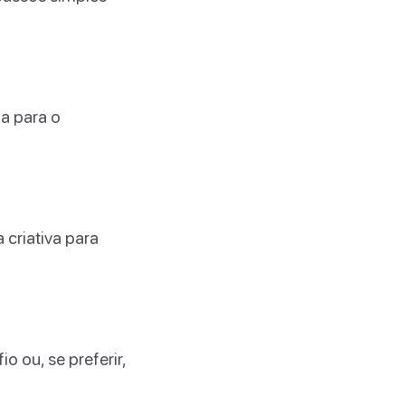
a para o
 criativa para
o ou, se preferir,