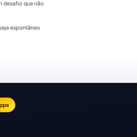
m desafio que não
 seja espontâneo
pps