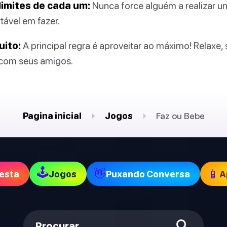
limites de cada um:
Nunca force alguém a realizar u
tável em fazer.
uito:
A principal regra é aproveitar ao máximo! Relaxe,
 com seus amigos.
Pagina inicial
Jogos
Faz ou Bebe
🕹
👋
📱
esta
Jogos
Puxando Conversa
A
Procurar