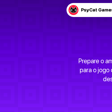
PsyCat Game
Prepare o a
para o jogo 
des