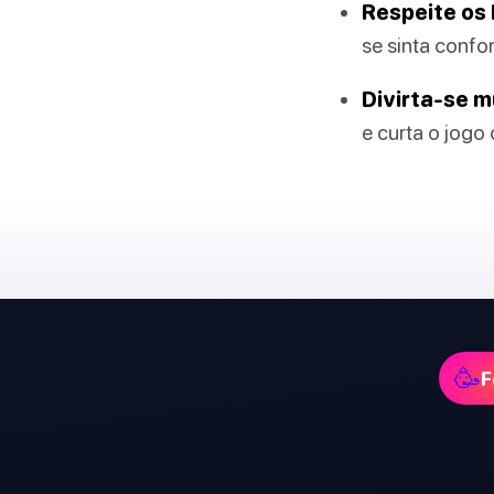
Respeite os 
se sinta confor
Divirta-se m
e curta o jogo
🥳
F