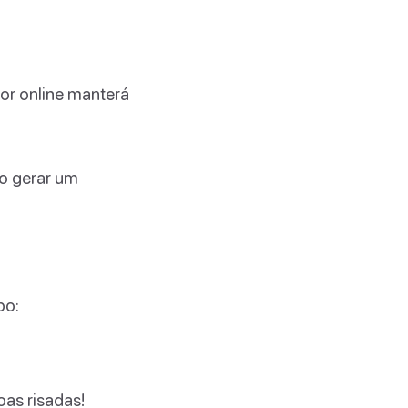
r online manterá
go gerar um
po:
oas risadas!