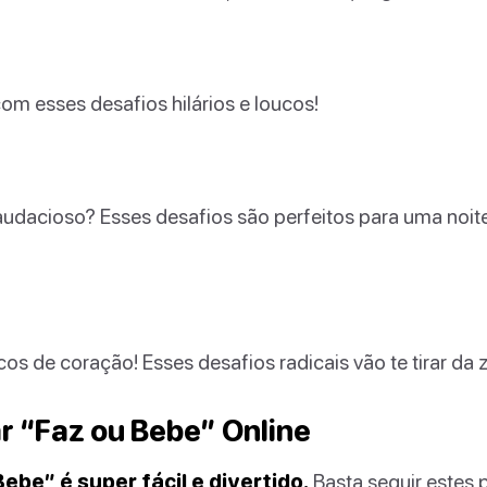
om esses desafios hilários e loucos!
audacioso? Esses desafios são perfeitos para uma noit
cos de coração! Esses desafios radicais vão te tirar da 
 “Faz ou Bebe” Online
ebe” é super fácil e divertido.
Basta seguir estes 