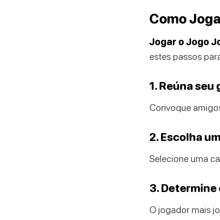
Como Jogar
Jogar o Jogo J
estes passos par
1. Reúna seu
Convoque amigos,
2. Escolha u
Selecione uma ca
3. Determine 
O jogador mais jo