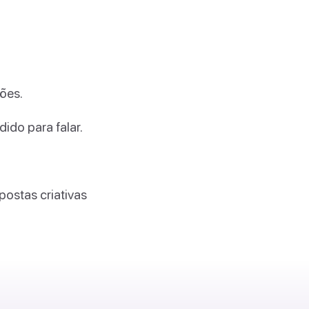
ões.
ido para falar.
spostas criativas