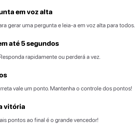
gunta em voz alta
ra gerar uma pergunta e leia-a em voz alta para todos.
em até 5 segundos
 Responda rapidamente ou perderá a vez.
os
rreta vale um ponto. Mantenha o controle dos pontos!
a vitória
is pontos ao final é o grande vencedor!