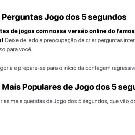
 Perguntas Jogo dos 5 segundos
tes de jogos com nossa versão online do famo
s!
Deixe de lado a preocupação de criar perguntas inte
so para você.
oria e prepare-se para o início da contagem regressiv
 Mais Populares de Jogo dos 5 se
orias mais queridas de Jogo dos 5 segundos, que vão d