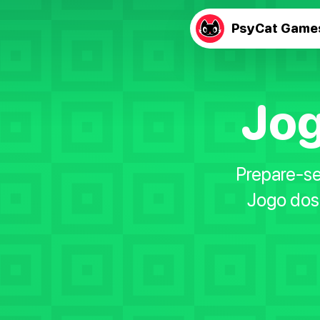
PsyCat Game
Jog
Prepare-se
Jogo dos 