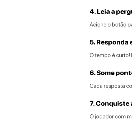
4. Leia a per
Acione o botão pa
5. Responda 
O tempo é curto!
6. Some pont
Cada resposta co
7. Conquiste 
O jogador com ma