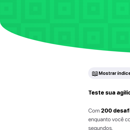
📖
Mostrar índic
Teste sua agil
Com
200 desafi
enquanto você co
segundos.