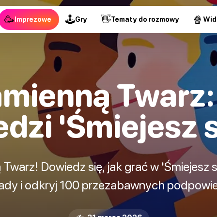
🥳
🕹
👋
🍿
Imprezowe
Gry
Tematy do rozmowy
Wid
mienną Twarz:
zi 'Śmiejesz si
warz! Dowiedz się, jak grać w 'Śmiejesz się
ady i odkryj 100 przezabawnych podpowie