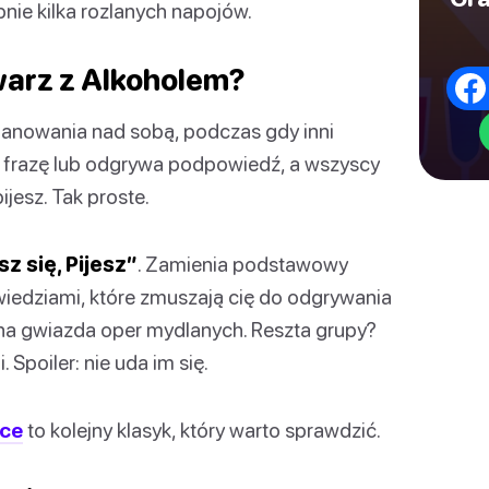
nie kilka rozlanych napojów.
warz z Alkoholem?
 panowania nad sobą, podczas gdy inni
 frazę lub odgrywa podpowiedź, a wszyscy
pijesz. Tak proste.
z się, Pijesz”
. Zamienia podstawowy
wiedziami, które zmuszają cię do odgrywania
zna gwiazda oper mydlanych. Reszta grupy?
Spoiler: nie uda im się.
ice
to kolejny klasyk, który warto sprawdzić.