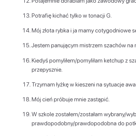
Potajemnie dorabiam jako zawodowy gracz
Potrafię kichać tylko w tonacji G.
Mój złota rybka i ja mamy cotygodniowe s
Jestem panującym mistrzem szachów na n
Kiedyś pomyliłem/pomyliłam ketchup z s
przepysznie.
Trzymam łyżkę w kieszeni na sytuacje awa
Mój cień próbuje mnie zastąpić.
W szkole zostałem/zostałam wybrany/wybr
prawdopodobny/prawdopodobna do potknię