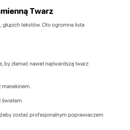
amienną Twarz
, głupich tekstów. Oto ogromna lista
, by złamać nawet najtwardszą twarz:
 z manekinem.
d światem.
 żeby zostać profesjonalnym poprawiaczem