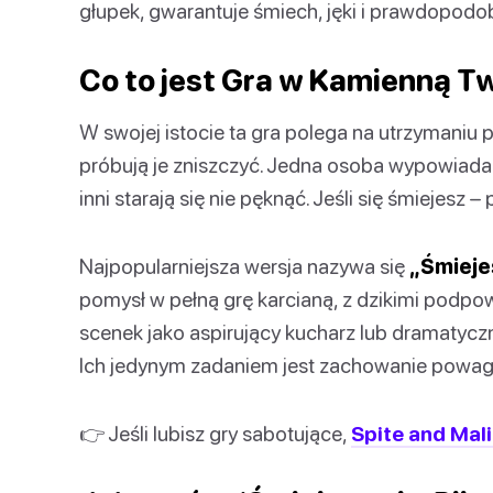
głupek, gwarantuje śmiech, jęki i prawdopodob
Co to jest Gra w Kamienną T
W swojej istocie ta gra polega na utrzymaniu
próbują je zniszczyć. Jedna osoba wypowiada
inni starają się nie pęknąć. Jeśli się śmiejesz – 
Najpopularniejsza wersja nazywa się
„Śmiejes
pomysł w pełną grę karcianą, z dzikimi podpo
scenek jako aspirujący kucharz lub dramatyc
Ich jedynym zadaniem jest zachowanie powagi. 
👉 Jeśli lubisz gry sabotujące,
Spite and Mal