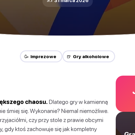
✍️ 31 marca 2026
🥳 Imprezowe
🍺 Gry alkoholowe
iększego chaosu.
Dlatego gry w kamienną
nie śmiej się. Wykonanie? Niemal niemożliwe.
rzyjaciółmi, czy przy stole z prawie obcymi
, gdy ktoś zachowuje się jak kompletny
Gra