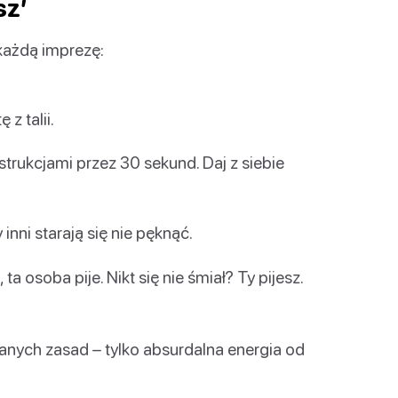
sz’
 każdą imprezę:
z talii.
strukcjami przez 30 sekund. Daj z siebie
inni starają się nie pęknąć.
ta osoba pije. Nikt się nie śmiał? Ty pijesz.
nych zasad – tylko absurdalna energia od