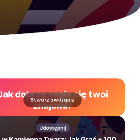
Jak dobrze znają cię twoi
Stwórz swój quiz
znajomi?
Udostępnij
 w Kamienną Twarz: Jak Grać + 100