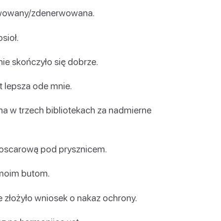
erwowany/zdenerwowana.
sioł.
nie skończyło się dobrze.
 lepsza ode mnie.
w trzech bibliotekach za nadmierne
oscarową pod prysznicem.
 moim butom.
e złożyło wniosek o nakaz ochrony.