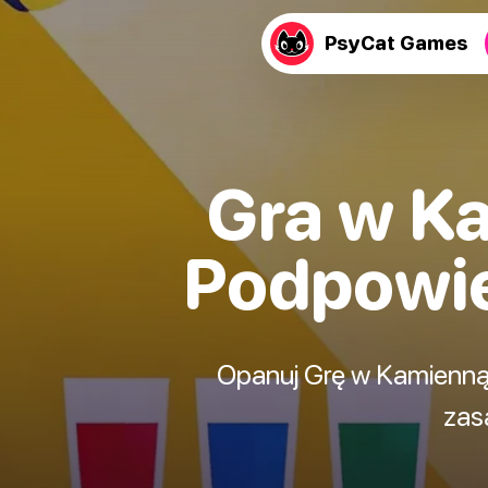
PsyCat Games
Gra w Ka
Podpowied
Opanuj Grę w Kamienną T
zas