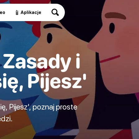
📱
eo
Aplikacje
 Zasady i
ę, Pijesz'
, Pijesz', poznaj proste
dzi.