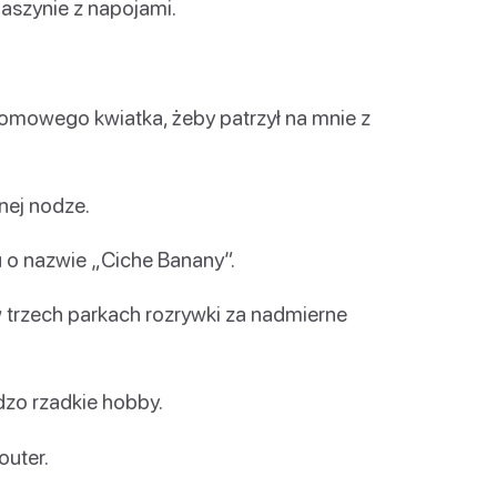
aszynie z napojami.
owego kwiatka, żeby patrzył na mnie z
nej nodze.
 o nazwie „Ciche Banany”.
rzech parkach rozrywki za nadmierne
dzo rzadkie hobby.
outer.