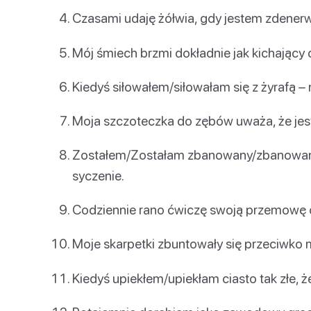
Czasami udaję żółwia, gdy jestem zden
Mój śmiech brzmi dokładnie jak kichający o
Kiedyś siłowałem/siłowałam się z żyrafą – 
Moja szczoteczka do zębów uważa, że jest
Zostałem/Zostałam zbanowany/zbanowana 
syczenie.
Codziennie rano ćwiczę swoją przemowę 
Moje skarpetki zbuntowały się przeciwko
Kiedyś upiekłem/upiekłam ciasto tak złe, ż