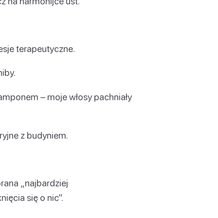
 na harmonijce ust.
esje terapeutyczne.
iby.
zamponem – moje włosy pachniały
ryjne z budyniem.
ana „najbardziej
cia się o nic”.