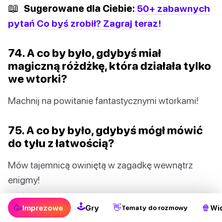
📖
Sugerowane dla Ciebie:
50+ zabawnych
pytań Co byś zrobił? Zagraj teraz!
74. A co by było, gdybyś miał
magiczną różdżkę, która działała tylko
we wtorki?
Machnij na powitanie fantastycznymi wtorkami!
75. A co by było, gdybyś mógł mówić
do tyłu z łatwością?
Mów tajemnicą owiniętą w zagadkę wewnątrz
enigmy!
🕹
76. A co by było, gdyby twój zwierzak
🥳
👋
🍿
Imprezowe
Gry
Wi
Tematy do rozmowy