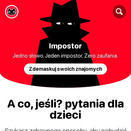
Impostor
Jedno słowo. Jeden impostor. Zero zaufania.
Zdemaskuj swoich znajomych
A co, jeśli? pytania dla
dzieci
Szukasz zabawnego sposobu, aby pobudzić