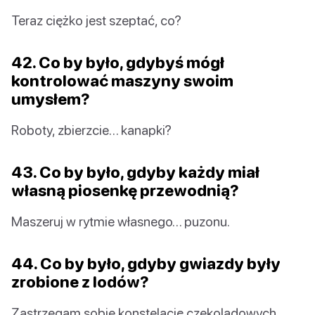
Teraz ciężko jest szeptać, co?
42. Co by było, gdybyś mógł
kontrolować maszyny swoim
umysłem?
Roboty, zbierzcie… kanapki?
43. Co by było, gdyby każdy miał
własną piosenkę przewodnią?
Maszeruj w rytmie własnego… puzonu.
44. Co by było, gdyby gwiazdy były
zrobione z lodów?
Zastrzegam sobie konstelację czekoladowych