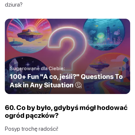
dziura?
Sugerowane dla Ciebie:
100+ Fun "A co, jeśli?" Questions To
Ask in Any Situation 🤔
60. Co by było, gdybyś mógł hodować
ogród pączków?
Posyp trochę radości!