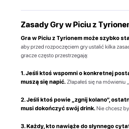
Zasady Gry w Piciu z Tyrion
Gra w Piciu z Tyrionem może szybko st
aby przed rozpoczęciem gry ustalić kilka zasa
gracze często przestrzegają:
1. Jeśli ktoś wspomni o konkretnej post
muszą się napić.
Złapałeś się na mówieniu „S
2. Jeśli ktoś powie „zgnij kolano”, osta
musi dokończyć swój drink.
Nie chcesz być
3. Każdy, kto nawiąże do słynnego cytat