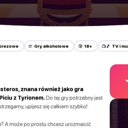
mprezowe
🍺 Gry alkoholowe
🔞 18+
📺🎵 TV i m
steros, znana również jako gra
 Piciu z Tyrionem.
Do tej gry potrzebny jest
ostrzegamy, upijesz się całkiem szybko!
n? A może po prostu chcesz urozmaicić