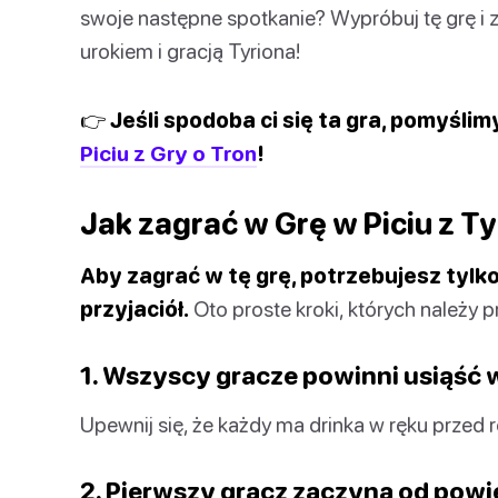
swoje następne spotkanie? Wypróbuj tę grę i
urokiem i gracją Tyriona!
👉 Jeśli spodoba ci się ta gra, pomyślim
Piciu z Gry o Tron
!
Jak zagrać w Grę w Piciu z T
Aby zagrać w tę grę, potrzebujesz tylko 
przyjaciół.
Oto proste kroki, których należy p
1. Wszyscy gracze powinni usiąść w
Upewnij się, że każdy ma drinka w ręku przed 
2. Pierwszy gracz zaczyna od powi