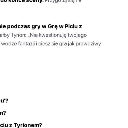
ie podczas gry w Grę w Piciu z
ałby Tyrion: „Nie kwestionuję twojego
wodze fantazji i ciesz się grą jak prawdziwy
u'?
em?
ciu z Tyrionem?