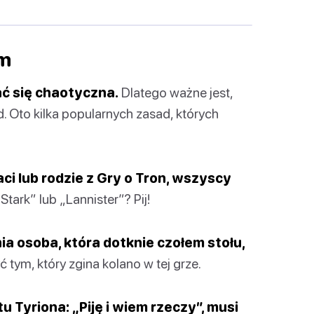
em
ać się chaotyczna.
Dlatego ważne jest,
d. Oto kilka popularnych zasad, których
aci lub rodzie z Gry o Tron, wszyscy
tark” lub „Lannister”? Pij!
tnia osoba, która dotknie czołem stołu,
 tym, który zgina kolano w tej grze.
u Tyriona: „Piję i wiem rzeczy”, musi