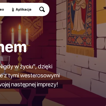
📱
eo
Aplikacje
onem
igdy w życiu", dzięki
e z tymi westerosowymi
ojej następnej imprezy!