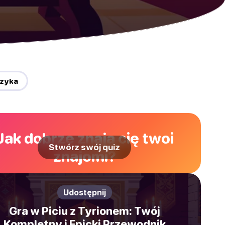
uzyka
Jak dobrze znają cię twoi
Stwórz swój quiz
znajomi?
Udostępnij
Gra w Piciu z Tyrionem: Twój
Kompletny i Epicki Przewodnik