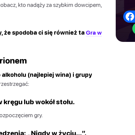
 zobacz, kto nadąży za szybkim dowcipem,
y, że spodoba ci się również ta
Gra w
yrionem
alkoholu (najlepiej wina) i grupy
rzestrzegać:
 kręgu lub wokół stołu.
rozpoczęciem gry.
edzenia: „Nigdy w życiu…”.