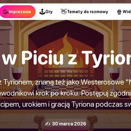
🥳
🕹
👋
🍿
Imprezowe
Gry
Tematy do rozmowy
Wid
 w Piciu z Tyri
 z Tyrionem, znaną też jako Westerosowe "N
wodnikowi krok po kroku. Postępuj zgodni
cipem, urokiem i gracją Tyriona podczas sw
✍️ 30 marca 2026