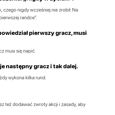
czego nigdy wcześniej nie zrobił. Na
pierwszej randce”.
o powiedział pierwszy gracz, musi
acz musi się napić.
e następny gracz i tak dalej.
ażdy wykona kilka rund.
z też dodawać zwroty akcji i zasady, aby