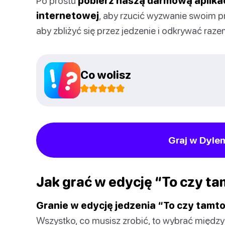
Po prostu
pobierz naszą darmową aplika
internetowej
, aby rzucić wyzwanie swoim pr
aby zbliżyć się przez jedzenie i odkrywać raz
Co wolisz
Graj w Dyle
Jak grać w edycję “To czy ta
Granie w edycję jedzenia “To czy tamto
Wszystko, co musisz zrobić, to wybrać międz