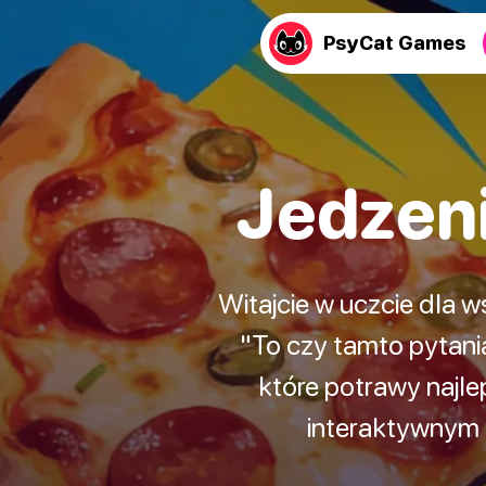
PsyCat Games
Jedzeni
Witajcie w uczcie dla w
"To czy tamto pytani
które potrawy najle
interaktywnym f