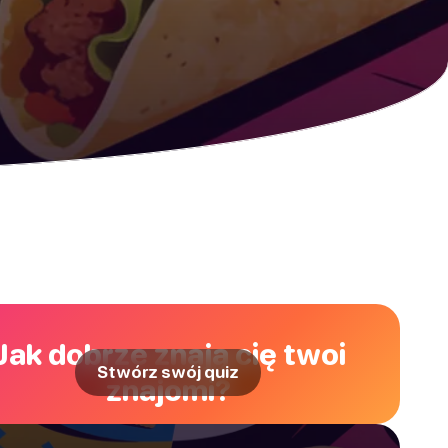
Jak dobrze znają cię twoi
Stwórz swój quiz
znajomi?