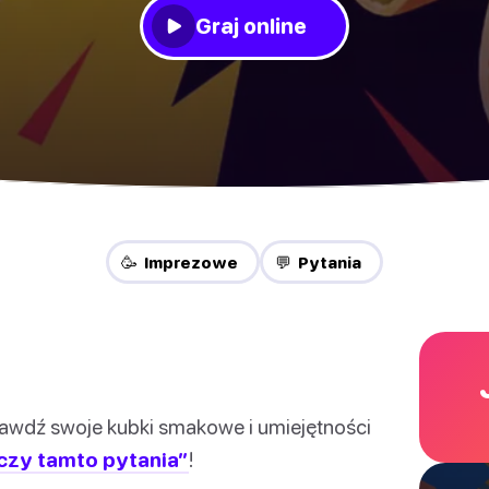
Graj online
🥳 Imprezowe
💬 Pytania
awdź swoje kubki smakowe i umiejętności
czy tamto pytania”
!