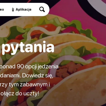
📱
eo
Aplikacje
 pytania
 ponad 90 opcji jedzenia
daniami. Dowiedz się,
 przy tym zabawnym i
dołącz do uczty!