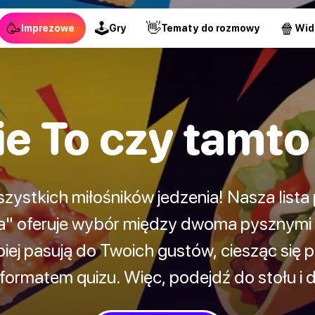
🥳
🕹
👋
🍿
Imprezowe
Gry
Tematy do rozmowy
Wid
e To czy tamto
szystkich miłośników jedzenia! Nasza lista
a" oferuje wybór między dwoma pysznymi 
piej pasują do Twoich gustów, ciesząc się
ormatem quizu. Więc, podejdź do stołu i 