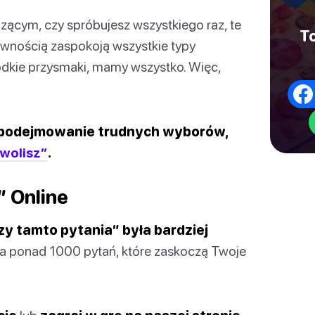
dzącym, czy spróbujesz wszystkiego raz, te
To
pewnością zaspokoją wszystkie typy
odkie przysmaki, mamy wszystko. Więc,
 i podejmowanie trudnych wyborów,
wolisz”
.
” Online
zy tamto pytania” była bardziej
era ponad 1000 pytań, które zaskoczą Twoje