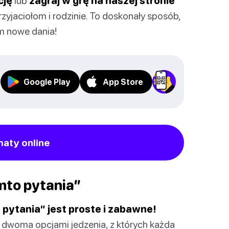
cję
lub
zagraj w grę na naszej stronie
zyjaciołom i rodzinie. To doskonały sposób,
em nowe dania!
Google Play
App Store
maty online
mto pytania”
 pytania” jest proste i zabawne!
y dwoma opcjami jedzenia, z których każda