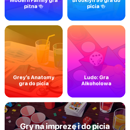
Modern Family gra
Brooklyn 99 gra do
pitna 🍻
picia 🍻
Grey’s Anatomy
Ludo: Gra
gra do picia
Alkoholowa
Gry na imprezę i do picia