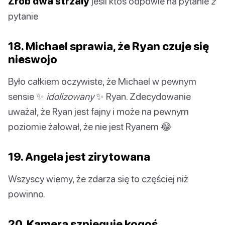
Zrób dwa strzały
jeśli ktoś odpowie na pytanie
z
pytanie
18. Michael sprawia, że Ryan czuje się
nieswojo
Było całkiem oczywiste, że Michael w pewnym
sensie ✨
idolizowany
✨ Ryan. Zdecydowanie
uważał, że Ryan jest fajny i może na pewnym
poziomie żałował, że nie jest Ryanem 😂
19. Angela jest zirytowana
Wszyscy wiemy, że zdarza się to częściej niż
powinno.
20. Kamera szpieguje kogoś