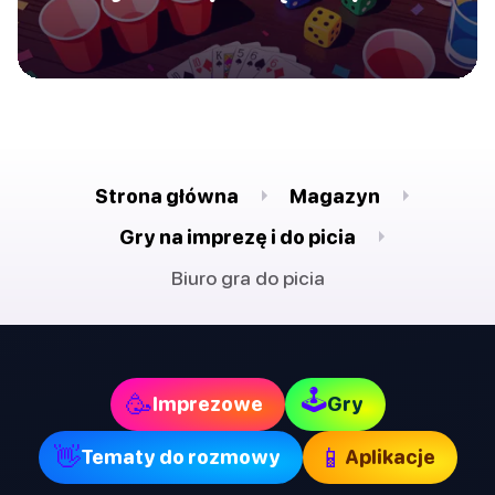
Strona główna
Magazyn
Gry na imprezę i do picia
Biuro gra do picia
🕹
🥳
Imprezowe
Gry
👋
📱
Tematy do rozmowy
Aplikacje