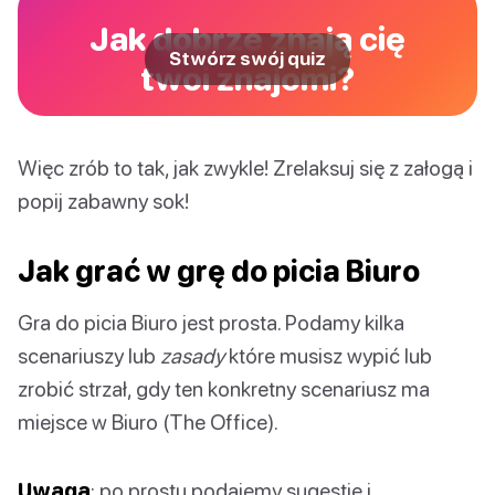
Jak dobrze znają cię
Stwórz swój quiz
twoi znajomi?
Więc zrób to tak, jak zwykle! Zrelaksuj się z załogą i
popij zabawny sok!
Jak grać w grę do picia Biuro
Gra do picia Biuro jest prosta. Podamy kilka
scenariuszy lub
zasady
które musisz wypić lub
zrobić strzał, gdy ten konkretny scenariusz ma
miejsce w Biuro (The Office).
Uwaga
: po prostu podajemy sugestie i