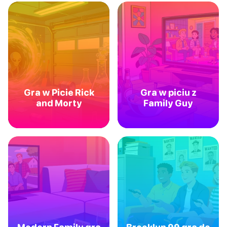
Gra w Picie Rick
Gra w piciu z
and Morty
Family Guy