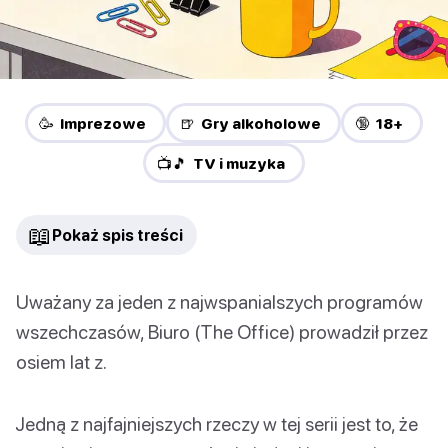
🥳 Imprezowe
🍺 Gry alkoholowe
🔞 18+
📺🎵 TV i muzyka
📖
Pokaż spis treści
Uważany za jeden z najwspanialszych programów
wszechczasów, Biuro (The Office) prowadził przez
osiem lat z.
Jedną z najfajniejszych rzeczy w tej serii jest to, że