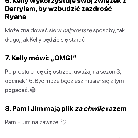
6. Kelly wykorzystuje swój związek z
Darrylem, by wzbudzić zazdrość
Ryana
Może znajdować się w
najprostsze
sposoby, tak
długo, jak Kelly będzie się starać
7. Kelly mówi: „OMG!”
Po prostu chcę cię ostrzec, uważaj na sezon 3,
odcinek 16. Być może będziesz musiał się z tym
pogadać. 😅
8. Pam i Jim mają plik
za chwilę
razem
Pam + Jim na zawsze! 💘