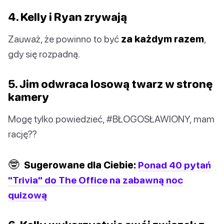
4. Kelly i Ryan zrywają
Zauważ, że powinno to być
za każdym razem
,
gdy się rozpadną.
5. Jim odwraca losową twarz w stronę
kamery
Mogę tylko powiedzieć, #BŁOGOSŁAWIONY, mam
rację??
🤓
Sugerowane dla Ciebie:
Ponad 40 pytań
"Trivia" do The Office na zabawną noc
quizową