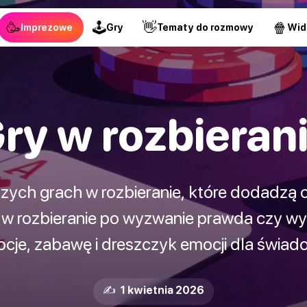
🥳
🕹
👋
🍿
Imprezowe
Gry
Tematy do rozmowy
Wid
ry w rozbieran
szych grach w rozbieranie, które dodadzą
 w rozbieranie po wyzwanie prawda czy wyz
cje, zabawę i dreszczyk emocji dla świa
✍️ 1 kwietnia 2026