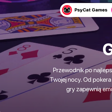
PsyCat Games
G
Przewodnik po najlep
Twojej nocy. Od pokera
gry zapewnią emo