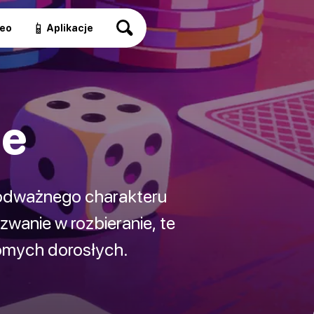
📱
eo
Aplikacje
ie
 odważnego charakteru
wanie w rozbieranie, te
domych dorosłych.