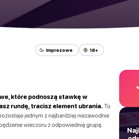
🥳 Imprezowe
🔞 18+
owe, które podnoszą stawkę w
sz rundę, tracisz element ubrania.
To
 pozostaje jednym z najbardziej niezawodnie
pędzenie wieczoru z odpowiednią grupą.
Naj
odw