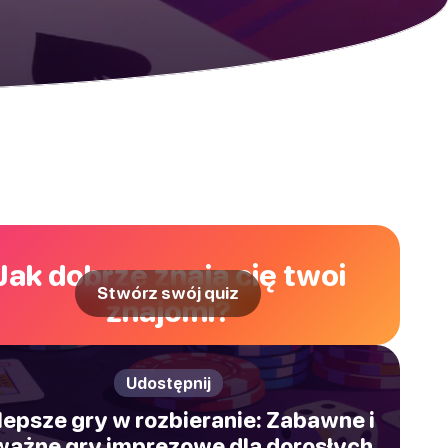
Jak dobrze znają cię twoi
Stwórz swój quiz
znajomi?
Udostępnij
lepsze gry w rozbieranie: Zabawne i
ażne gry imprezowe dla dorosłych