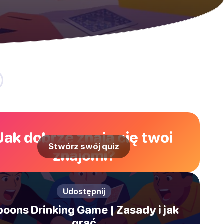
Jak dobrze znają cię twoi
Stwórz swój quiz
znajomi?
Udostępnij
poons Drinking Game | Zasady i jak
grać