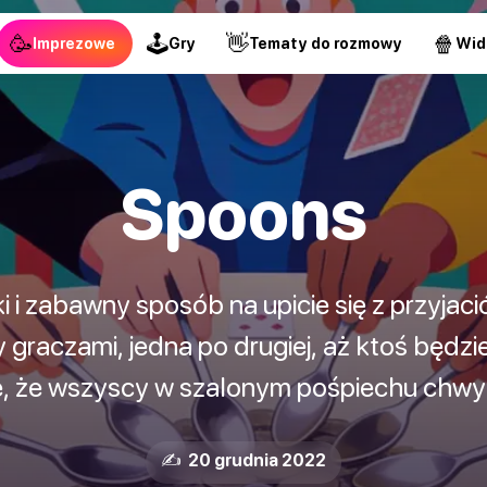
🥳
🕹
👋
🍿
Imprezowe
Gry
Tematy do rozmowy
Wid
Spoons
 i zabawny sposób na upicie się z przyjaci
raczami, jedna po drugiej, aż ktoś będzie
, że wszyscy w szalonym pośpiechu chwycą
✍️ 20 grudnia 2022