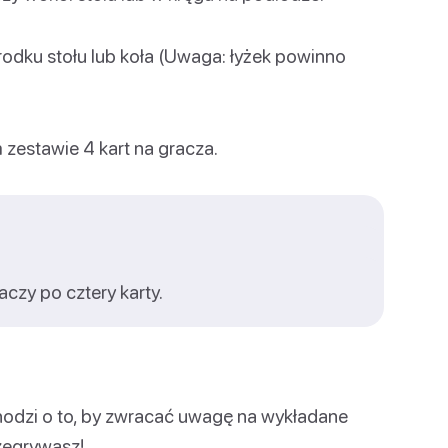
środku stołu lub koła (Uwaga: łyżek powinno
m zestawie 4 kart na gracza.
aczy po cztery karty.
odzi o to, by zwracać uwagę na wykładane
zegrywasz!