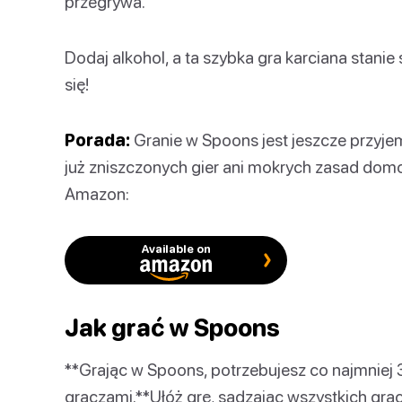
przegrywa.
Dodaj alkohol, a ta szybka gra karciana stani
się!
Porada:
Granie w Spoons jest jeszcze przyje
już zniszczonych gier ani mokrych zasad dom
Amazon:
Available on
Jak grać w Spoons
**Grając w Spoons, potrzebujesz co najmniej 
graczami.**Ułóż grę, sadzając wszystkich grac