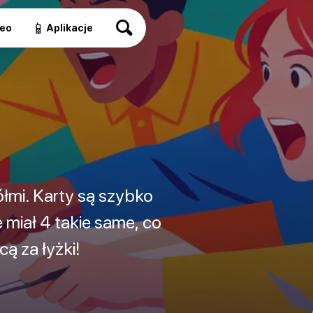
📱
eo
Aplikacje
ółmi. Karty są szybko
 miał 4 takie same, co
 za łyżki!