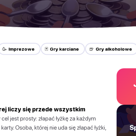
🥳 Imprezowe
🃏 Gry karciane
🍺 Gry alkoholowe
ej liczy się przede wszystkim
cel jest prosty: złapać łyżkę za każdym
S
rty. Osoba, której nie uda się złapać łyżki,