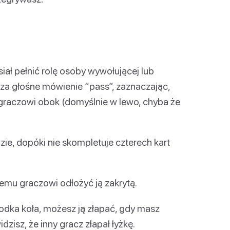
iał pełnić rolę osoby wywołującej lub
 za głośne mówienie “pass”, zaznaczając,
 graczowi obok (domyślnie w lewo, chyba że
zie, dopóki nie skompletuje czterech kart
emu graczowi odłożyć ją zakrytą.
rodka koła, możesz ją złapać, gdy masz
zisz, że inny gracz złapał łyżkę.