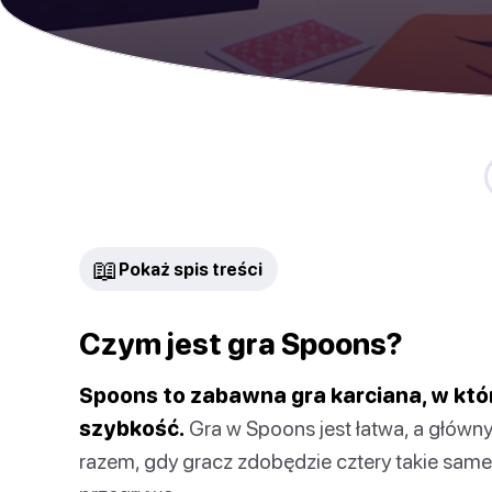
📖
Pokaż spis treści
Czym jest gra Spoons?
Spoons to zabawna gra karciana, w któr
szybkość.
Gra w Spoons jest łatwa, a główny 
razem, gdy gracz zdobędzie cztery takie same ka