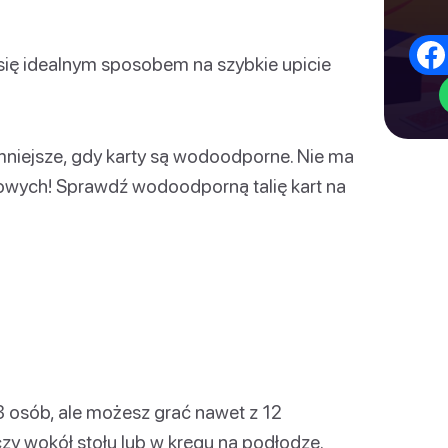
e się idealnym sposobem na szybkie upicie
mniejsze, gdy karty są wodoodporne. Nie ma
owych! Sprawdź wodoodporną talię kart na
3 osób, ale możesz grać nawet z 12
zy wokół stołu lub w kręgu na podłodze.