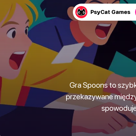
PsyCat Games
Gra Spoons to szybki
przekazywane między g
spowoduje