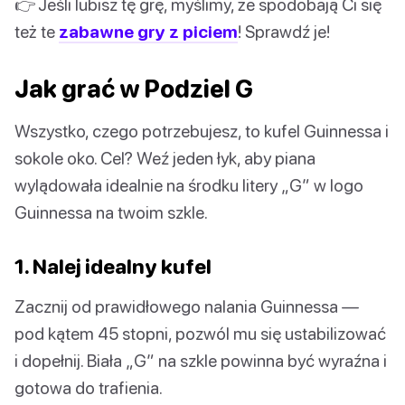
👉 Jeśli lubisz tę grę, myślimy, że spodobają Ci się
też te
zabawne gry z piciem
! Sprawdź je!
Jak grać w Podziel G
Wszystko, czego potrzebujesz, to kufel Guinnessa i
sokole oko. Cel? Weź jeden łyk, aby piana
wylądowała idealnie na środku litery „G” w logo
Guinnessa na twoim szkle.
1. Nalej idealny kufel
Zacznij od prawidłowego nalania Guinnessa —
pod kątem 45 stopni, pozwól mu się ustabilizować
i dopełnij. Biała „G” na szkle powinna być wyraźna i
gotowa do trafienia.