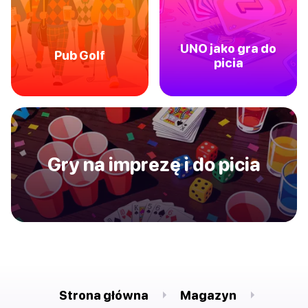
UNO jako gra do
Pub Golf
picia
Gry na imprezę i do picia
Strona główna
Magazyn