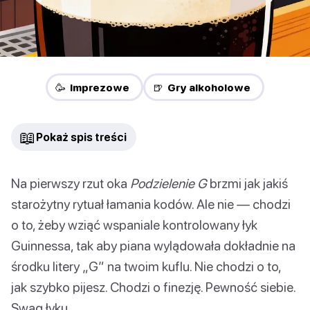
🥳 Imprezowe
🍺 Gry alkoholowe
📖
Pokaż spis treści
Na pierwszy rzut oka
Podzielenie G
brzmi jak jakiś
starożytny rytuał łamania kodów. Ale nie — chodzi
o to, żeby wziąć wspaniale kontrolowany łyk
Guinnessa, tak aby piana wylądowała dokładnie na
środku litery „G” na twoim kuflu. Nie chodzi o to,
jak szybko pijesz. Chodzi o finezję. Pewność siebie.
Swag łyku.