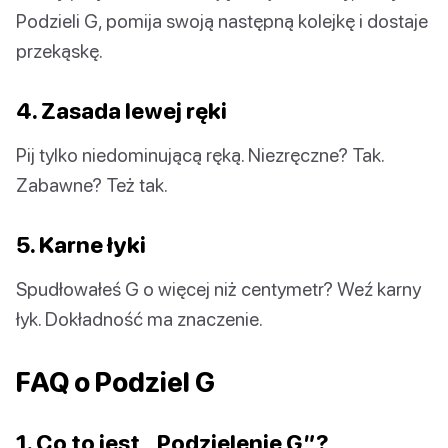
Podzieli G, pomija swoją następną kolejkę i dostaje
przekąskę.
4. Zasada lewej ręki
Pij tylko niedominującą ręką. Niezręczne? Tak.
Zabawne? Też tak.
5. Karne łyki
Spudłowałeś G o więcej niż centymetr? Weź karny
łyk. Dokładność ma znaczenie.
FAQ o Podziel G
1. Co to jest „Podzielenie G”?