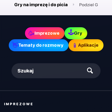
Gry na imprezę i do picia
Podziel G
🕹
🥳
Imprezowe
Gry
👋
📱
Tematy do rozmowy
Aplikacje
Szukaj
IMPREZOWE