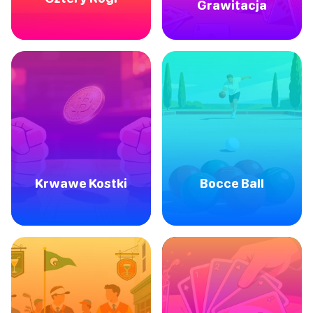
Grawitacja
Krwawe Kostki
Bocce Ball