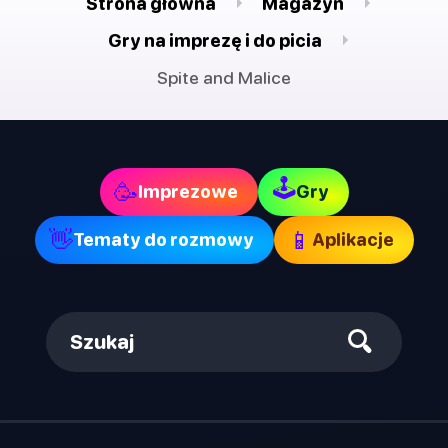
Strona główna
Magazyn
Gry na imprezę i do picia
Spite and Malice
🕹
🥳
Imprezowe
Gry
👋
📱
Tematy do rozmowy
Aplikacje
Szukaj