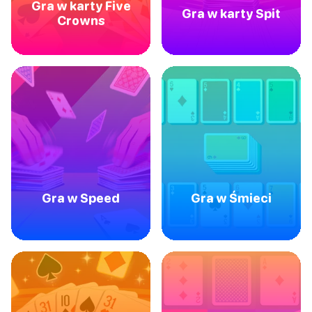
Gra w karty Five
Gra w karty Spit
Crowns
Gra w Speed
Gra w Śmieci