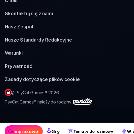
O nas
Skontaktuj się z nami
Nasz Zespół
Nasze Standardy Redakcyjne
Warunki
Prywatność
Zasady dotyczące plików cookie
© PsyCat Games® 2026
PsyCat Games® należy do rodziny
🕹
🥳
👋
🍿
Imprezowe
Gry
Wi
Tematy do rozmowy