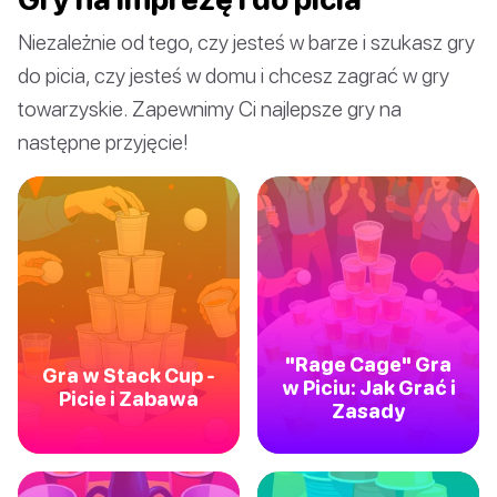
Niezależnie od tego, czy jesteś w barze i szukasz gry
do picia, czy jesteś w domu i chcesz zagrać w gry
towarzyskie. Zapewnimy Ci najlepsze gry na
następne przyjęcie!
"Rage Cage" Gra
Gra w Stack Cup -
w Piciu: Jak Grać i
Picie i Zabawa
Zasady