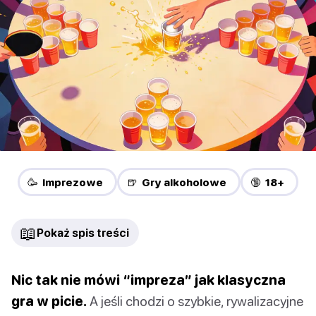
🥳 Imprezowe
🍺 Gry alkoholowe
🔞 18+
📖
Pokaż spis treści
Nic tak nie mówi “impreza” jak klasyczna
gra w picie.
A jeśli chodzi o szybkie, rywalizacyjne