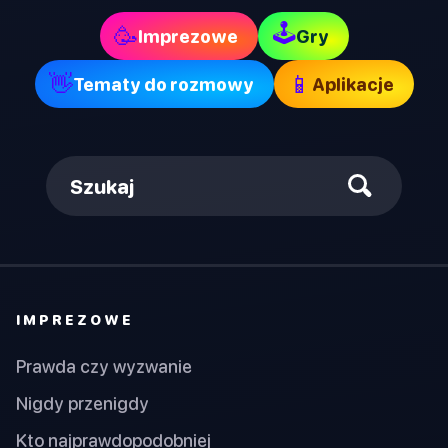
🕹
🥳
Imprezowe
Gry
👋
📱
Tematy do rozmowy
Aplikacje
Szukaj
IMPREZOWE
Prawda czy wyzwanie
Nigdy przenigdy
Kto najprawdopodobniej