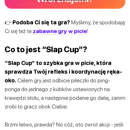
👉 Podoba Ci się ta gra?
Myślimy, że spodobają
Ci się też te
zabawne gry w picie
!
Co to jest “Slap Cup”?
“Slap Cup” to szybka gra w picie, która
sprawdza Twój refleks i koordynację ręka-
oko.
Celem gry jest odbicie piłeczki do ping-
ponga do jednego z kubków ustawionych na
krawędzi stołu, a następnie podanie go dalej, zanim
zrobi to gracz obok Ciebie.
Brzmi łatwo, prawda? No cóż, oto zwrot akcji - jeśli