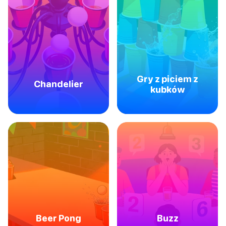
Gry z piciem z
Chandelier
kubków
Beer Pong
Buzz