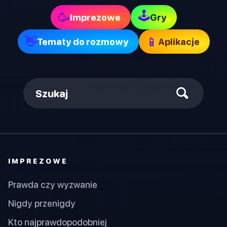
🕹
🥳
Imprezowe
Gry
👋
📱
Tematy do rozmowy
Aplikacje
Szukaj
IMPREZOWE
Prawda czy wyzwanie
Nigdy przenigdy
Kto najprawdopodobniej