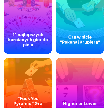
11 najlepszych
Gra w picie
karcianych gier do
"Pokonaj Krupiera"
picia
"Fuck You
Pyramid" Gra
Higher or Lower