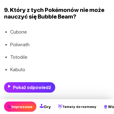
9. Który z tych Pokémonów nie może
nauczyć się Bubble Beam?
Cubone
Poliwrath
Totodile
Kabuto
Pokaż odpowiedź
10. Który z tych ruchów Typu Ognia
🕹
🥳
👋
🍿
Imprezowe
Gry
Wi
Tematy do rozmowy
zadaje najwięcej obrażeń?