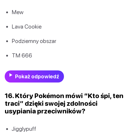
Mew
Lava Cookie
Podziemny obszar
TM 666
Pokaż odpowiedź
16. Który Pokémon mówi “Kto śpi, ten
traci” dzięki swojej zdolności
usypiania przeciwników?
Jigglypuff