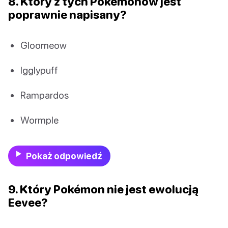
8. Który z tych Pokémonów jest
poprawnie napisany?
Gloomeow
Igglypuff
Rampardos
Wormple
Pokaż odpowiedź
9. Który Pokémon nie jest ewolucją
Eevee?