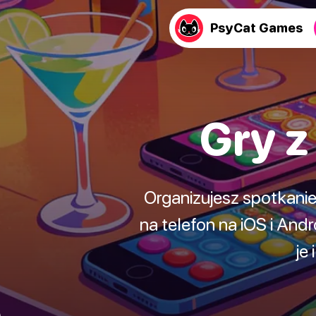
PsyCat Games
Gry z
Organizujesz spotkanie
na telefon na iOS i An
je