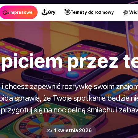
🥳
🕹
👋
🍿
Imprezowe
Gry
Tematy do rozmowy
Wid
 piciem przez t
 i chcesz zapewnić rozrywkę swoim znajom
droida sprawią, że Twoje spotkanie będzie 
 i przygotuj się na noc pełną śmiechu i zaba
✍️ 1 kwietnia 2026