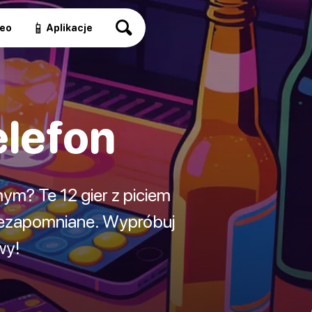
📱
eo
Aplikacje
elefon
ym? Te 12 gier z piciem
niezapomniane. Wypróbuj
wy!