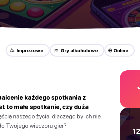
🥳 Imprezowe
🍺 Gry alkoholowe
🌐 Online
maicenie każdego spotkania z
est to małe spotkanie, czy duża
ścią naszego życia, dlaczego by ich nie
o Twojego wieczoru gier?
12