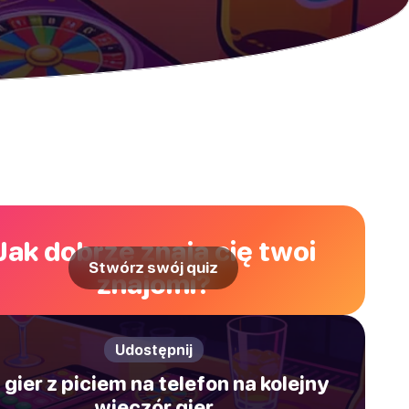
Jak dobrze znają cię twoi
Stwórz swój quiz
znajomi?
Udostępnij
 gier z piciem na telefon na kolejny
wieczór gier