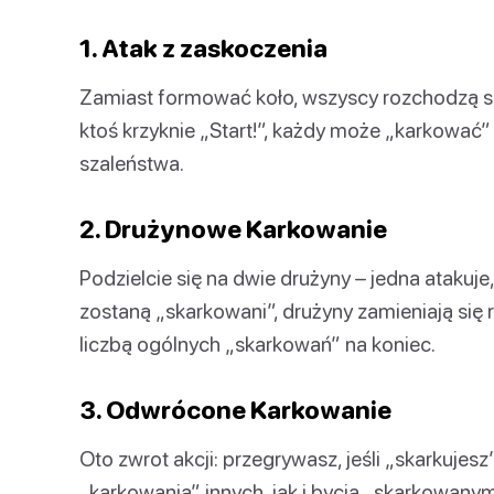
1. Atak z zaskoczenia
Zamiast formować koło, wszyscy rozchodzą się
ktoś krzyknie „Start!”, każdy może „karkować
szaleństwa.
2. Drużynowe Karkowanie
Podzielcie się na dwie drużyny – jedna atakuje
zostaną „skarkowani”, drużyny zamieniają się
liczbą ogólnych „skarkowań” na koniec.
3. Odwrócone Karkowanie
Oto zwrot akcji: przegrywasz, jeśli „skarkujes
„karkowania” innych, jak i bycia „skarkowanym