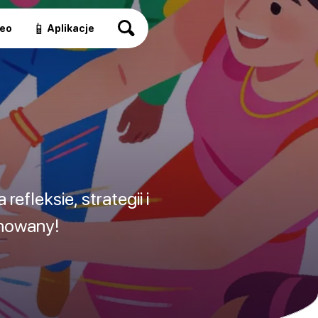
📱
eo
Aplikacje
efleksie, strategii i
inowany!