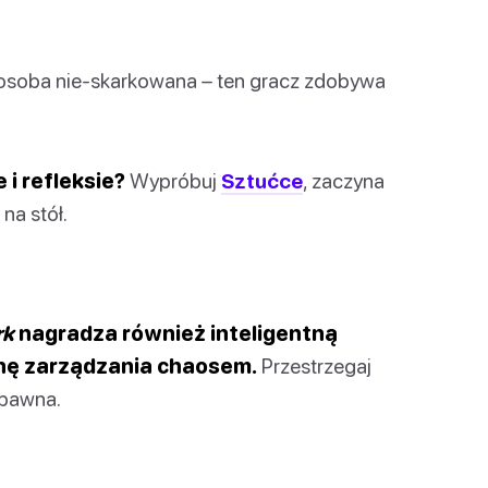
a osoba nie-skarkowana – ten gracz zdobywa
 i refleksie?
Wypróbuj
Sztućce
, zaczyna
na stół.
rk
nagradza również inteligentną
inę zarządzania chaosem.
Przestrzegaj
abawna.