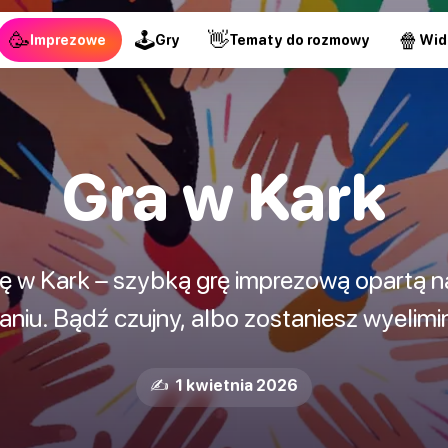
🥳
🕹
👋
🍿
Imprezowe
Gry
Tematy do rozmowy
Wid
Gra w Kark
 w Kark – szybką grę imprezową opartą na r
aniu. Bądź czujny, albo zostaniesz wyelim
✍️ 1 kwietnia 2026