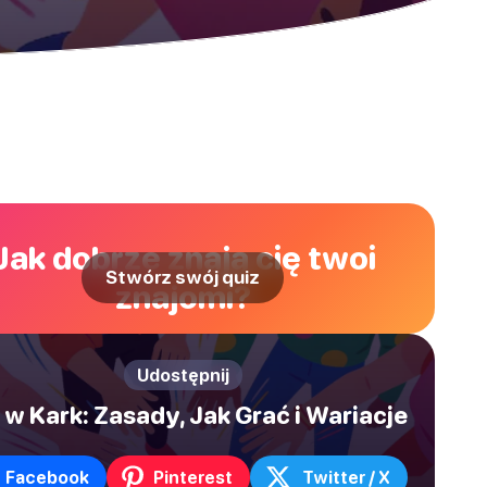
Jak dobrze znają cię twoi
Stwórz swój quiz
znajomi?
Udostępnij
 w Kark: Zasady, Jak Grać i Wariacje
Facebook
Pinterest
Twitter / X