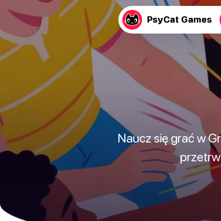
PsyCat Games
Naucz się grać w Grę
przetrw