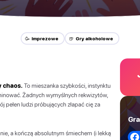
🥳 Imprezowe
🍺 Gry alkoholowe
y chaos.
To mieszanka szybkości, instynktu
eliminować. Żadnych wymyślnych rekwizytów,
kój pełen ludzi próbujących złapać cię za
Gra
ojnie, a kończą absolutnym śmiechem (i lekką