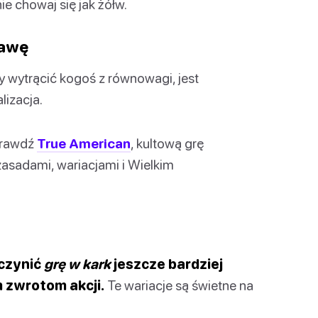
e chowaj się jak żółw.
bawę
y wytrącić kogoś z równowagi, jest
lizacja.
sprawdź
True American
, kultową grę
zasadami, wariacjami i Wielkim
czynić
grę w kark
jeszcze bardziej
 zwrotom akcji.
Te wariacje są świetne na