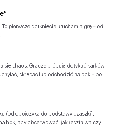
ie”
. To pierwsze dotknięcie uruchamia grę – od
.
a się chaos. Gracze próbują dotykać karków
 uchylać, skręcać lub odchodzić na bok – po
rku (od obojczyka do podstawy czaszki),
na bok, aby obserwować, jak reszta walczy.