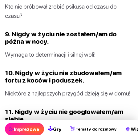
Kto nie próbował zrobić psikusa od czasu do
czasu?
9. Nigdy w życiu nie zostałem/am do
późna w nocy.
Wymaga to determinacji i silnej woli!
10. Nigdy w życiu nie zbudowałem/am
fortu z koców i poduszek.
Niektóre z najlepszych przygód dzieją się w domu!
11. Nigdy w życiu nie googlowałem/am
siebie.
🕹
🥳
👋
🍿
Imprezowe
Gry
Wi
Tematy do rozmowy
Każdy jest ciekawy, co wie o nim internet.