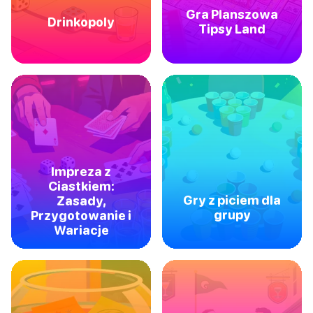
Gra Planszowa
Drinkopoly
Tipsy Land
Impreza z
Ciastkiem:
Gry z piciem dla
Zasady,
grupy
Przygotowanie i
Wariacje