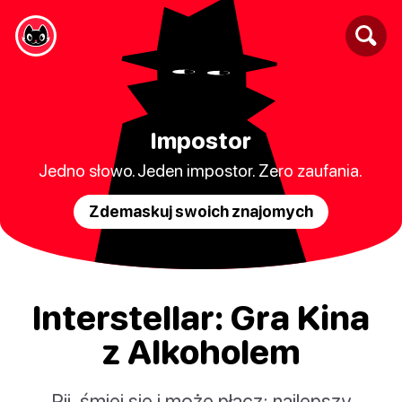
Impostor
Jedno słowo. Jeden impostor. Zero zaufania.
Zdemaskuj swoich znajomych
Interstellar: Gra Kina
z Alkoholem
Pij, śmiej się i może płacz: najlepszy