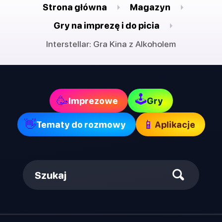
Strona główna
Magazyn
Gry na imprezę i do picia
Interstellar: Gra Kina z Alkoholem
🕹
🥳
Imprezowe
Gry
👋
📱
Tematy do rozmowy
Aplikacje
Szukaj