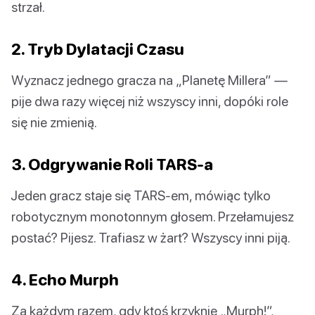
strzał.
2. Tryb Dylatacji Czasu
Wyznacz jednego gracza na „Planetę Millera” —
pije dwa razy więcej niż wszyscy inni, dopóki role
się nie zmienią.
3. Odgrywanie Roli TARS-a
Jeden gracz staje się TARS-em, mówiąc tylko
robotycznym monotonnym głosem. Przełamujesz
postać? Pijesz. Trafiasz w żart? Wszyscy inni piją.
4. Echo Murph
Za każdym razem, gdy ktoś krzyknie „Murph!”,