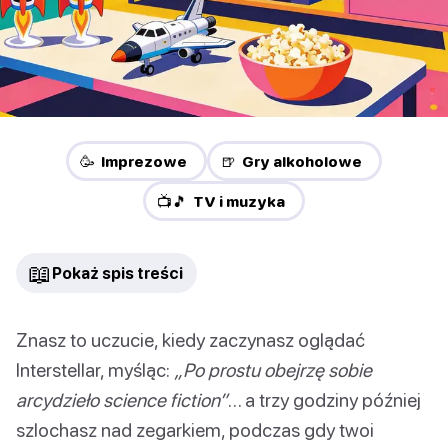
🥳 Imprezowe
🍺 Gry alkoholowe
📺🎵 TV i muzyka
📖
Pokaż spis treści
Znasz to uczucie, kiedy zaczynasz oglądać
Interstellar, myśląc:
„Po prostu obejrzę sobie
arcydzieło science fiction”
… a trzy godziny później
szlochasz nad zegarkiem, podczas gdy twoi