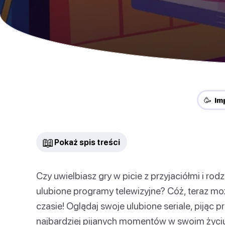
🥳 I
📖
Pokaż spis treści
Czy uwielbiasz gry w picie z przyjaciółmi i rod
ulubione programy telewizyjne? Cóż, teraz mo
czasie! Oglądaj swoje ulubione seriale, pijąc p
najbardziej pijanych momentów w swoim życi