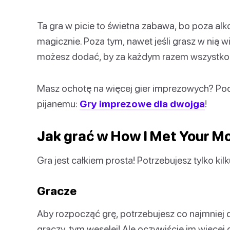
Ta gra w picie to świetna zabawa, bo poza alk
magicznie. Poza tym, nawet jeśli grasz w nią wie
możesz dodać, by za każdym razem wszystko 
Masz ochotę na więcej gier imprezowych? Podą
pijanemu:
Gry imprezowe dla dwojga
!
Jak grać w How I Met Your M
Gra jest całkiem prosta! Potrzebujesz tylko kilk
Gracze
Aby rozpocząć grę, potrzebujesz co najmniej 
graczy, tym weselej! Ale oczywiście im więcej 