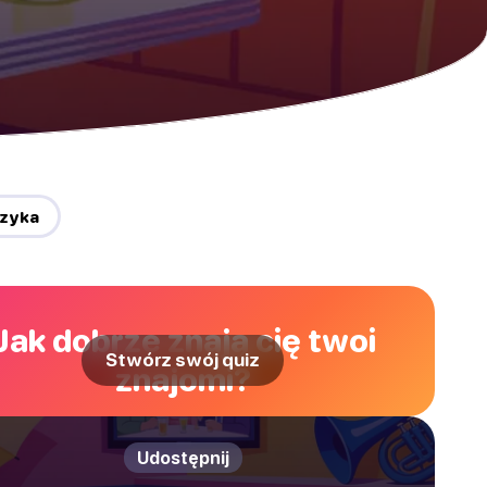
uzyka
Jak dobrze znają cię twoi
Stwórz swój quiz
znajomi?
Udostępnij