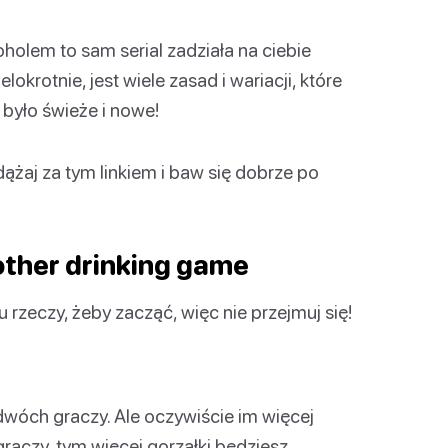
oholem to sam serial zadziała na ciebie
lokrotnie, jest wiele zasad i wariacji, które
było świeże i nowe!
żaj za tym linkiem i baw się dobrze po
other drinking game
u rzeczy, żeby zacząć, więc nie przejmuj się!
dwóch graczy. Ale oczywiście im więcej
graczy, tym więcej gorzałki będziesz