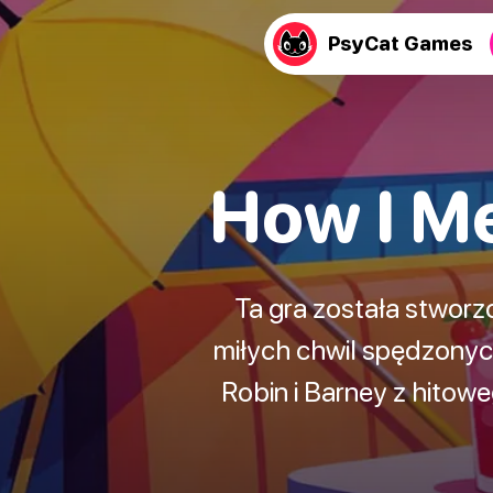
PsyCat Games
How I Me
Ta gra została stworzo
miłych chwil spędzonyc
Robin i Barney z hitow