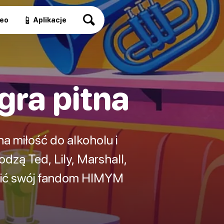
📱
eo
Aplikacje
gra pitna
na miłość do alkoholu i
zą Ted, Lily, Marshall,
ałcić swój fandom HIMYM