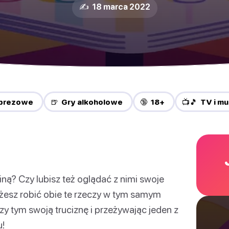
✍️ 18 marca 2022
mprezowe
🍺 Gry alkoholowe
🔞 18+
📺🎵 TV i m
ziną? Czy lubisz też oglądać z nimi swoje
żesz robić obie te rzeczy w tym samym
rzy tym swoją truciznę i przeżywając jeden z
u!