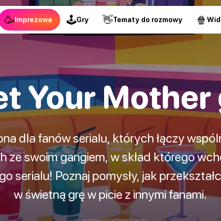
🥳
🕹
👋
🍿
Imprezowe
Gry
Tematy do rozmowy
Wid
t Your Mother 
na dla fanów serialu, których łączy wspól
h ze swoim gangiem, w skład którego wchod
ego serialu! Poznaj pomysły, jak przekszt
w świetną grę w picie z innymi fanami.