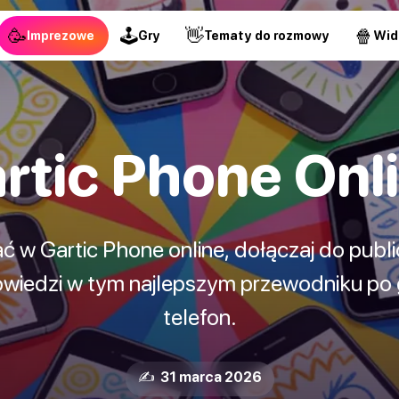
🥳
🕹
👋
🍿
Imprezowe
Gry
Tematy do rozmowy
Wid
rtic Phone Onl
ać w Gartic Phone online, dołączaj do publi
iedzi w tym najlepszym przewodniku po g
telefon.
✍️ 31 marca 2026