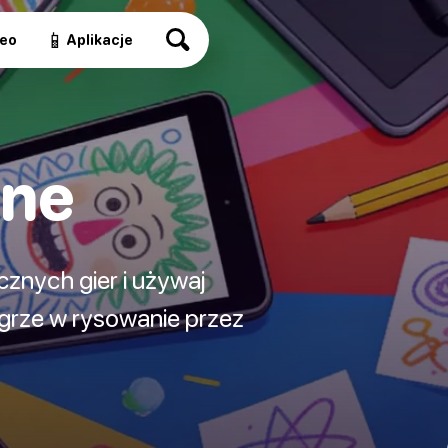
📱
eo
Aplikacje
ine
cznych gier i używaj
rze w rysowanie przez