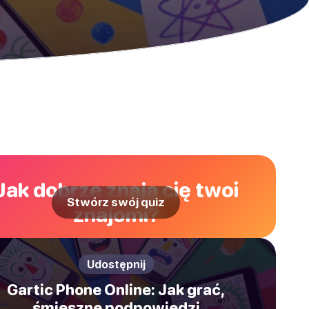
Jak dobrze znają cię twoi
Stwórz swój quiz
znajomi?
Udostępnij
Gartic Phone Online: Jak grać,
śmieszne podpowiedzi