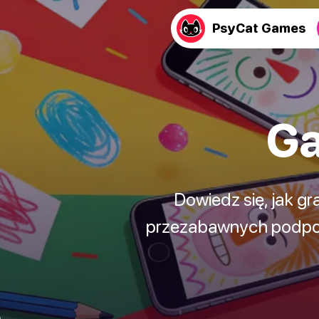
PsyCat Games
Ga
Dowiedz się, jak gr
przezabawnych podpow