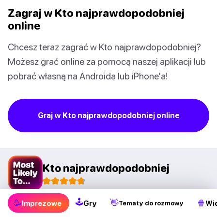
Zagraj w Kto najprawdopodobniej
online
Chcesz teraz zagrać w Kto najprawdopodobniej?
Możesz grać online za pomocą naszej aplikacji lub
pobrać własną na Androida lub iPhone'a!
Graj w Kto najprawdopodobniej online
Kto najprawdopodobniej
🕹
Google Play
App Store
🥳
👋
🍿
Imprezowe
Gry
Wi
Tematy do rozmowy