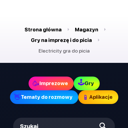
Strona główna
Magazyn
Gry na imprezę i do picia
Electricity gra do picia
🕹
🥳
Imprezowe
Gry
👋
📱
Tematy do rozmowy
Aplikacje
Szukaj