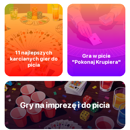
11 najlepszych
Gra w picie
karcianych gier do
"Pokonaj Krupiera"
picia
Gry na imprezę i do picia