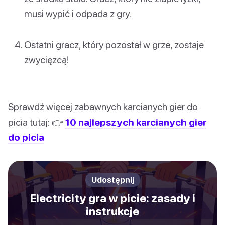
musi wypić i odpada z gry.
Ostatni gracz, który pozostał w grze, zostaje
zwycięzcą!
Sprawdź więcej zabawnych karcianych gier do
picia tutaj: 👉
10 najlepszych karcianych gier
do picia
Udostępnij
Electricity gra w picie: zasady i
instrukcje