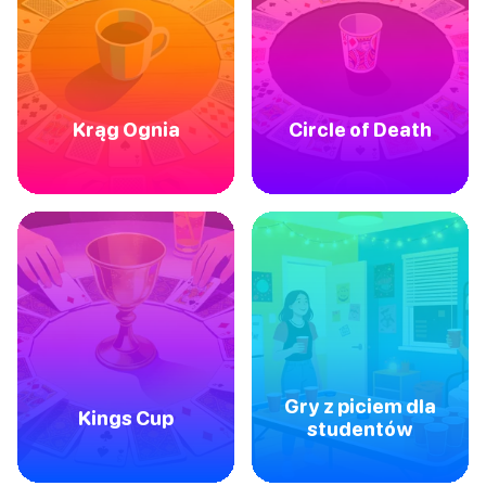
Krąg Ognia
Circle of Death
Gry z piciem dla
Kings Cup
studentów