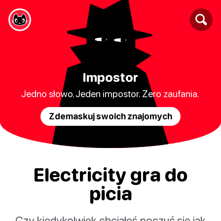
Impostor
Jedno słowo. Jeden impostor. Zero zaufania.
Zdemaskuj swoich znajomych
Electricity gra do
picia
Czy kiedykolwiek chciałeś poczuć się jak