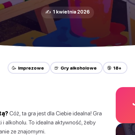
✍️ 1 kwietnia 2026
🥳 Imprezowe
🍺 Gry alkoholowe
🔞 18+
tą?
Cóż, ta gra jest dla Ciebie idealna! Gra
 i alkoholu. To idealna aktywność, żeby
anie ze znajomymi.