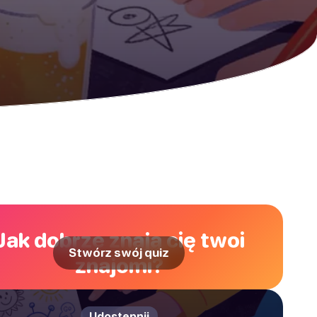
Jak dobrze znają cię twoi
Stwórz swój quiz
znajomi?
Udostępnij