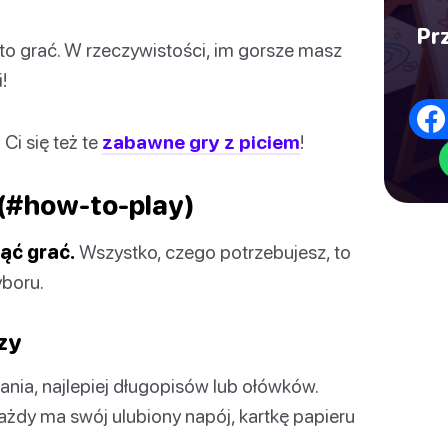
Pr
 to grać. W rzeczywistości, im gorsze masz
!
Ci się też te
zabawne gry z piciem
!
 (#how-to-play)
ąć grać.
Wszystko, czego potrzebujesz, to
yboru.
zy
sania, najlepiej długopisów lub ołówków.
 każdy ma swój ulubiony napój, kartkę papieru