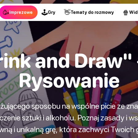
🥳
🕹
👋
🍿
Imprezowe
Gry
Tematy do rozmowy
Wid
ink and Draw" -
Rysowanie
żującego sposobu na wspólne picie ze zna
czenie sztuki i alkoholu. Poznaj zasady i w
ną i unikalną grę, która zachwyci Twoich 