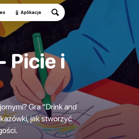
📱
eo
Aplikacje
 Picie i
jomymi? Gra "Drink and
skazówki, jak stworzyć
gości.