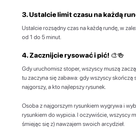
3. Ustalcie limit czasu na każdą ru
Ustalcie rozsądny czas na każdą rundę, w zal
od 1 do 5 minut.
4. Zacznijcie rysować i pić! 🎨🍻
Gdy uruchomisz stoper, wszyscy muszą zaczą
tu zaczyna się zabawa: gdy wszyscy skończą s
najgorszy, a kto najlepszy rysunek.
Osoba z najgorszym rysunkiem wygrywa i wybi
rysunkiem do wypicia. I oczywiście, wszyscy 
śmiejąc się z) nawzajem swoich arcydzieł.