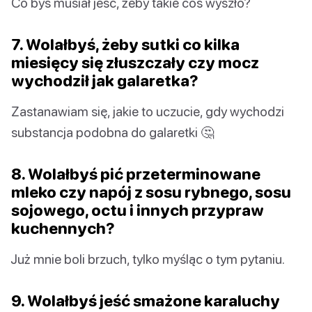
Co byś musiał jeść, żeby takie coś wyszło?
7. Wolałbyś, żeby sutki co kilka
miesięcy się złuszczały czy mocz
wychodził jak galaretka?
Zastanawiam się, jakie to uczucie, gdy wychodzi
substancja podobna do galaretki 🤔
8. Wolałbyś pić przeterminowane
mleko czy napój z sosu rybnego, sosu
sojowego, octu i innych przypraw
kuchennych?
Już mnie boli brzuch, tylko myśląc o tym pytaniu.
9. Wolałbyś jeść smażone karaluchy