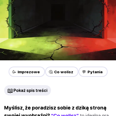
🥳 Imprezowe
🤔 Co wolisz
💬 Pytania
📖
Pokaż spis treści
Myślisz, że poradzisz sobie z dziką stroną
swojej wyobraźni?
“Co wolisz”
to idealna gra,