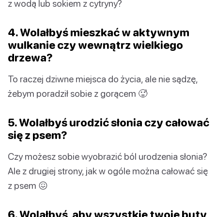
z wodą lub sokiem z cytryny?
4. Wolałbyś mieszkać w aktywnym
wulkanie czy wewnątrz wielkiego
drzewa?
To raczej dziwne miejsca do życia, ale nie sądzę,
żebym poradził sobie z gorącem 🥵
5. Wolałbyś urodzić słonia czy całować
się z psem?
Czy możesz sobie wyobrazić ból urodzenia słonia?
Ale z drugiej strony, jak w ogóle można całować się
z psem 😖
6. Wolałbyś, aby wszystkie twoje buty