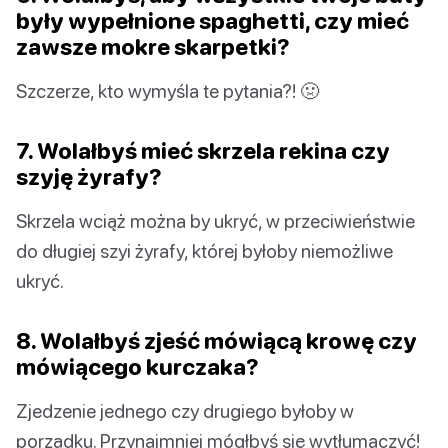
były wypełnione spaghetti, czy mieć
zawsze mokre skarpetki?
Szczerze, kto wymyśla te pytania?! 🤢
7. Wolałbyś mieć skrzela rekina czy
szyję żyrafy?
Skrzela wciąż można by ukryć, w przeciwieństwie
do długiej szyi żyrafy, której byłoby niemożliwe
ukryć.
8. Wolałbyś zjeść mówiącą krowę czy
mówiącego kurczaka?
Zjedzenie jednego czy drugiego byłoby w
porządku. Przynajmniej mógłbyś się wytłumaczyć!