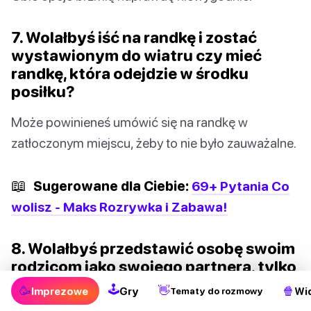
7. Wolałbyś iść na randkę i zostać
wystawionym do wiatru czy mieć
randkę, która odejdzie w środku
posiłku?
Może powinieneś umówić się na randkę w
zatłoczonym miejscu, żeby to nie było zauważalne.
📖
Sugerowane dla Ciebie:
69+ Pytania Co
wolisz - Maks Rozrywka i Zabawa!
8. Wolałbyś przedstawić osobę swoim
rodzicom jako swojego partnera, tylko
po to, aby dowiedzieć się, że jesteście
🕹
🥳
👋
🍿
Imprezowe
Gry
Wi
Tematy do rozmowy
spokrewnieni, czy jechać na