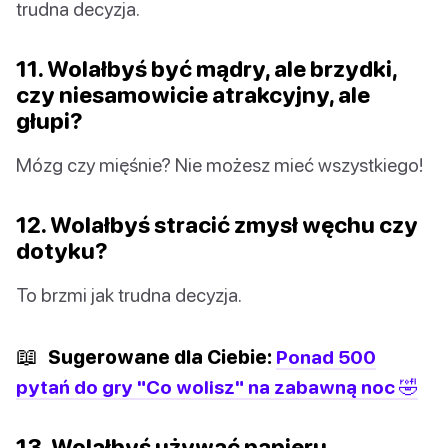
trudna decyzja.
11. Wolałbyś być mądry, ale brzydki,
czy niesamowicie atrakcyjny, ale
głupi?
Mózg czy mięśnie? Nie możesz mieć wszystkiego!
12. Wolałbyś stracić zmysł węchu czy
dotyku?
To brzmi jak trudna decyzja.
📖
Sugerowane dla Ciebie:
Ponad 500
pytań do gry "Co wolisz" na zabawną noc 🤣
13. Wolałbyś używać papieru