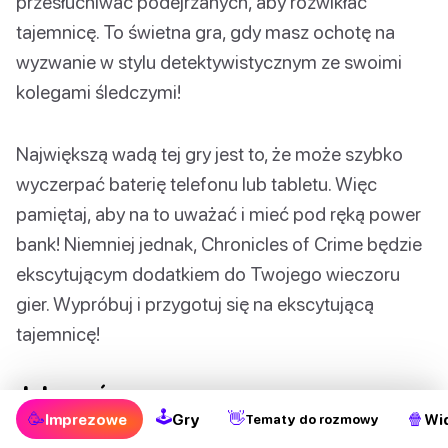
przesłuchiwać podejrzanych, aby rozwikłać
tajemnicę. To świetna gra, gdy masz ochotę na
wyzwanie w stylu detektywistycznym ze swoimi
kolegami śledczymi!
Największą wadą tej gry jest to, że może szybko
wyczerpać baterię telefonu lub tabletu. Więc
pamiętaj, aby na to uważać i mieć pod ręką power
bank! Niemniej jednak, Chronicles of Crime będzie
ekscytującym dodatkiem do Twojego wieczoru
gier. Wypróbuj i przygotuj się na ekscytującą
tajemnicę!
Jak grać
🕹
🥳
👋
🍿
Imprezowe
Gry
Wi
Tematy do rozmowy
W Chronicles of Crime Ty i Twoi koledzy