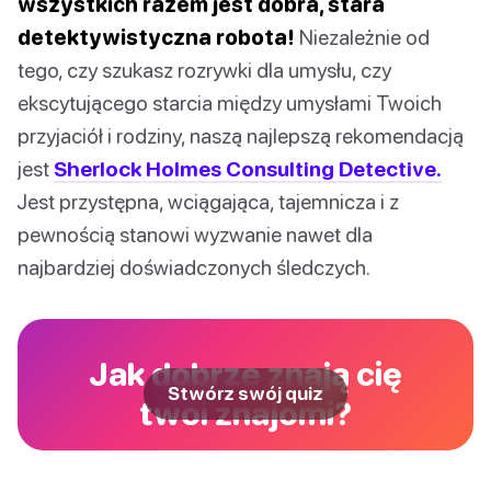
wszystkich razem jest dobra, stara
detektywistyczna robota!
Niezależnie od
tego, czy szukasz rozrywki dla umysłu, czy
ekscytującego starcia między umysłami Twoich
przyjaciół i rodziny, naszą najlepszą rekomendacją
jest
Sherlock Holmes Consulting Detective.
Jest przystępna, wciągająca, tajemnicza i z
pewnością stanowi wyzwanie nawet dla
najbardziej doświadczonych śledczych.
Jak dobrze znają cię
Stwórz swój quiz
twoi znajomi?