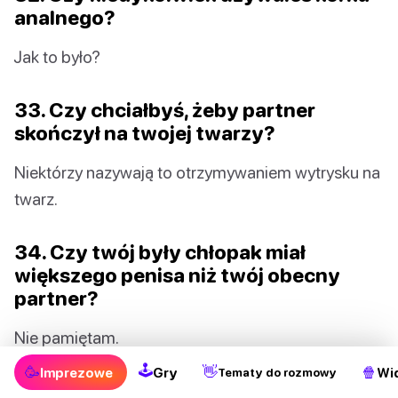
analnego?
Jak to było?
33. Czy chciałbyś, żeby partner
skończył na twojej twarzy?
Niektórzy nazywają to otrzymywaniem wytrysku na
twarz.
34. Czy twój były chłopak miał
większego penisa niż twój obecny
partner?
Nie pamiętam.
🕹
🥳
👋
🍿
Imprezowe
Gry
Wi
Tematy do rozmowy
35. Czy kiedykolwiek fantazjowałeś o