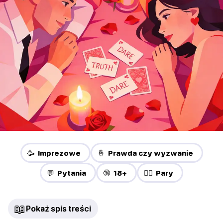
🥳 Imprezowe
🤞 Prawda czy wyzwanie
💬 Pytania
🔞 18+
❤️‍🔥 Pary
📖
Pokaż spis treści