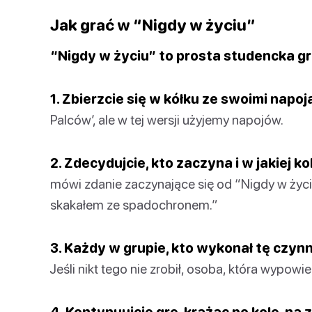
Jak grać w “Nigdy w życiu”
“Nigdy w życiu” to prosta studencka gr
1. Zbierzcie się w kółku ze swoimi napoj
Palców’, ale w tej wersji użyjemy napojów.
2. Zdecydujcie, kto zaczyna i w jakiej ko
mówi zdanie zaczynające się od “Nigdy w życiu
skakałem ze spadochronem.”
3. Każdy w grupie, kto wykonał tę czyn
Jeśli nikt tego nie zrobił, osoba, która wypowie
4. Kontynuujcie grę, krążąc po kole, n