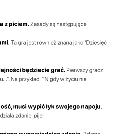
a z piciem.
Zasady są następujące:
ami.
Ta gra jest również znana jako ‘Dziesięć
lejności będziecie grać.
Pierwszy gracz
…”. Na przykład: “Nigdy w życiu nie
ność, musi wypić łyk swojego napoju.
działa zdanie, pije!
a zmianę wypowiadając zdania.
Zdania