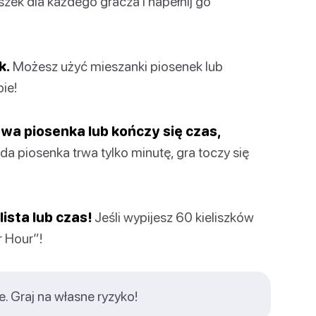
iszek dla każdego gracza i napełnij go
k.
Możesz użyć mieszanki piosenek lub
ie!
wa piosenka lub kończy się czas,
a piosenka trwa tylko minutę, gra toczy się
lista lub czas!
Jeśli wypijesz 60 kieliszków
 Hour”!
e. Graj na własne ryzyko!