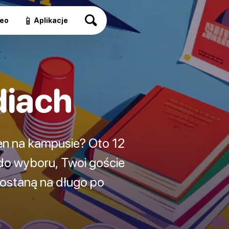
📱
eo
Aplikacje
diach
en na kampusie? Oto 12
do wyboru, Twoi goście
zostaną na długo po