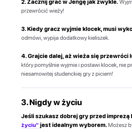
2. Zacznij grać w Jengę jak zwykle.
Wyjmu
przewrócić wieży!
3. Kiedy gracz wyjmie klocek, musi wyk
odmówi, wypija dodatkowy kieliszek.
4. Grajcie dalej, aż wieża się przewróci 
który pomyślnie wyjmie i postawi klocek, nie p
niesamowitej studenckiej gry z piciem!
3. Nigdy w życiu
Jeśli szukasz dobrej gry przed imprezą
życiu”
jest idealnym wyborem.
Możesz by