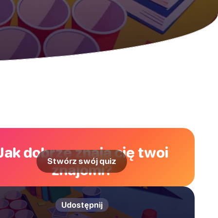
Jak dobrze znają cię twoi
Stwórz swój quiz
znajomi?
Udostępnij