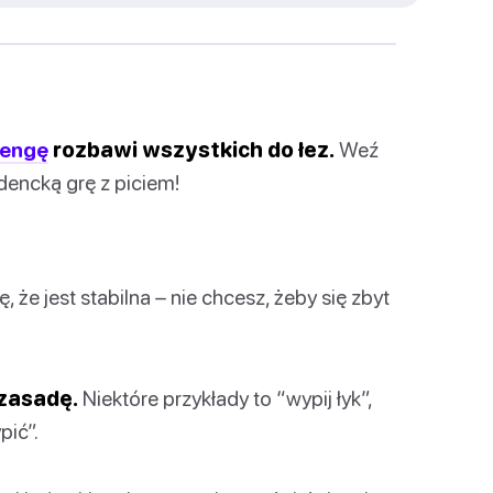
engę
rozbawi wszystkich do łez.
Weź
udencką grę z piciem!
, że jest stabilna – nie chcesz, żeby się zbyt
 zasadę.
Niektóre przykłady to “wypij łyk”,
pić”.