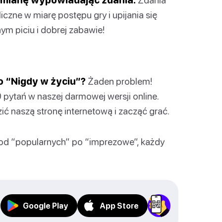
czne w miarę postępu gry i upijania się
ym piciu i dobrej zabawie!
o “Nigdy w życiu”?
Żaden problem!
ytań w naszej darmowej wersji online.
ć naszą stronę internetową i zacząć grać.
od “popularnych” po “imprezowe”, każdy
Google Play
App Store