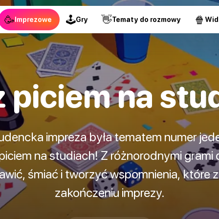
🥳
🕹
👋
🍿
Imprezowe
Gry
Tematy do rozmowy
Wid
z piciem na stu
udencka impreza była tematem numer jed
piciem na studiach! Z różnorodnymi grami 
bawić, śmiać i tworzyć wspomnienia, które 
zakończeniu imprezy.