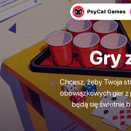
PsyCat Games
Gry 
Chcesz, żeby Twoja st
obowiązkowych gier z 
będą się świetnie 