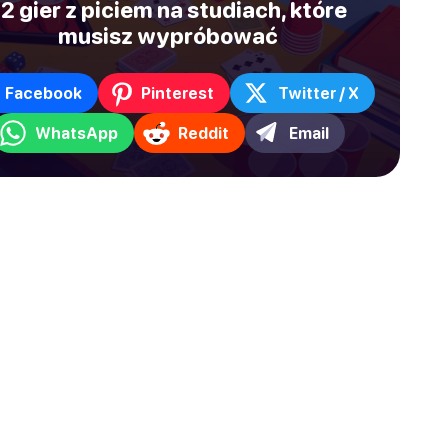
2 gier z piciem na studiach, które
musisz wypróbować
Facebook
Pinterest
Twitter / X
WhatsApp
Reddit
Email