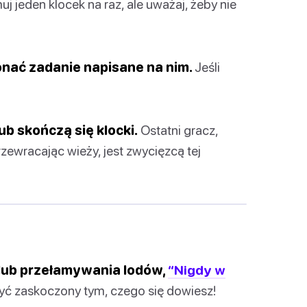
j jeden klocek na raz, ale uważaj, żeby nie
onać zadanie napisane na nim.
Jeśli
lub skończą się klocki.
Ostatni gracz,
rzewracając wieży, jest zwycięzcą tej
 lub przełamywania lodów,
“Nigdy w
ć zaskoczony tym, czego się dowiesz!