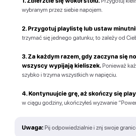
1. Zbierzcie się wokół stołu.
Przygotuj kiel
wybranym przez siebie napojem.
2. Przygotuj playlistę lub ustaw minutni
trzymać się jednego gatunku; to zależy od Cieb
3. Za każdym razem, gdy zaczyna się no
wszyscy wypijają kieliszek.
Ponieważ każd
szybko i trzyma wszystkich w napięciu.
4. Kontynuujcie grę, aż skończy się play
w ciągu godziny, ukończyłeś wyzwanie “Power
Uwaga:
Pij odpowiedzialnie i znj swoje granic