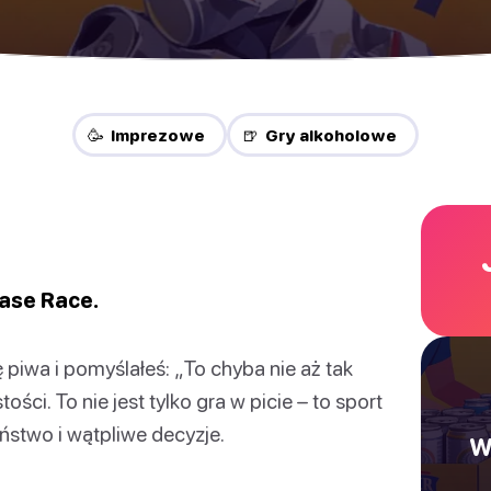
🥳 Imprezowe
🍺 Gry alkoholowe
Case Race.
ę piwa i pomyślałeś: „To chyba nie aż tak
ci. To nie jest tylko gra w picie – to sport
stwo i wątpliwe decyzje.
W