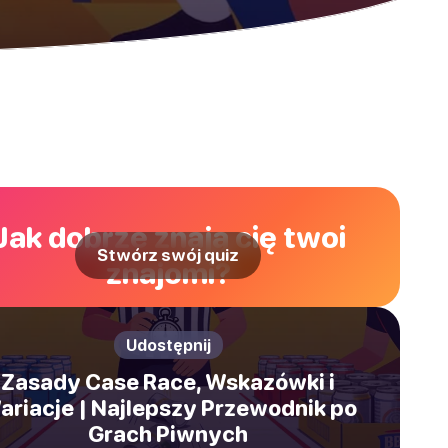
Jak dobrze znają cię twoi
Stwórz swój quiz
znajomi?
Udostępnij
Zasady Case Race, Wskazówki i
ariacje | Najlepszy Przewodnik po
Grach Piwnych