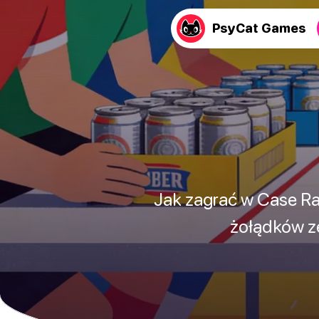
PsyCat Games
Jak zagrać w Case Rac
żołądków ze