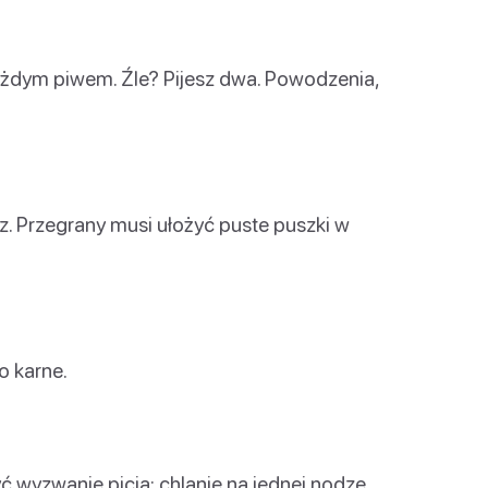
żdym piwem. Źle? Pijesz dwa. Powodzenia,
. Przegrany musi ułożyć puste puszki w
o karne.
wyzwanie picia: chlanie na jednej nodze,