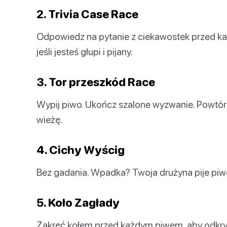
2. Trivia Case Race
Odpowiedz na pytanie z ciekawostek przed ka
jeśli jesteś głupi i pijany.
3. Tor przeszkód Race
Wypij piwo. Ukończ szalone wyzwanie. Powtórz
wieżę.
4. Cichy Wyścig
Bez gadania. Wpadka? Twoja drużyna pije piw
5. Koło Zagłady
Zakręć kołem przed każdym piwem, aby odkryć 