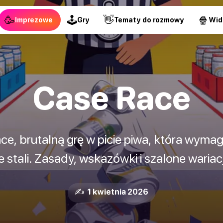
🥳
🕹
👋
🍿
Imprezowe
Gry
Tematy do rozmowy
Wid
Case Race
e, brutalną grę w picie piwa, która wymaga 
 stali. Zasady, wskazówki i szalone wariac
✍️ 1 kwietnia 2026