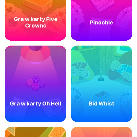
Gra w karty Five
Pinochle
Crowns
Gra w karty Oh Hell
Bid Whist