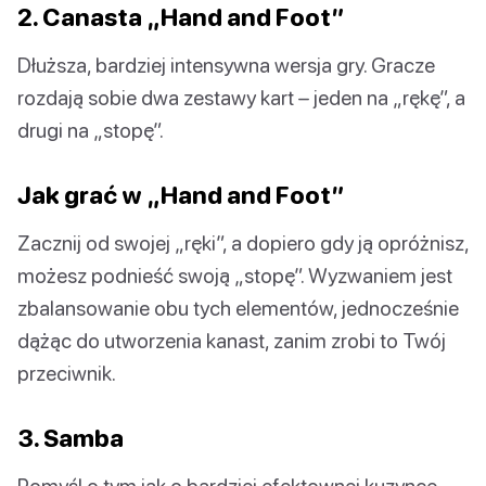
2. Canasta „Hand and Foot”
Dłuższa, bardziej intensywna wersja gry. Gracze
rozdają sobie dwa zestawy kart – jeden na „rękę”, a
drugi na „stopę”.
Jak grać w „Hand and Foot”
Zacznij od swojej „ręki”, a dopiero gdy ją opróżnisz,
możesz podnieść swoją „stopę”. Wyzwaniem jest
zbalansowanie obu tych elementów, jednocześnie
dążąc do utworzenia kanast, zanim zrobi to Twój
przeciwnik.
3. Samba
Pomyśl o tym jak o bardziej efektownej kuzynce