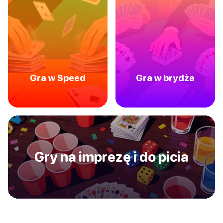
Gra w Speed
Gra w brydża
Gry na imprezę i do picia