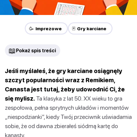
🥳 Imprezowe
🃏 Gry karciane
📖
Pokaż spis treści
Jeśli myślałeś, że gry karciane osiągnęły
szczyt popularności wraz z Remikiem,
Canasta jest tutaj, żeby udowodnić Ci, że
się mylisz.
Ta klasyka z lat 50. XX wieku to gra
zespołowa, pełna sprytnych układów i momentów
„niespodzianki”, kiedy Twój przeciwnik uświadamia
sobie, że od dawna zbierałeś siódmą kartę do
kanasty.