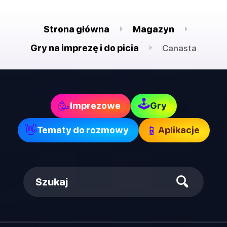
Strona główna
Magazyn
Gry na imprezę i do picia
Canasta
🕹
🥳
Imprezowe
Gry
👋
📱
Tematy do rozmowy
Aplikacje
Szukaj