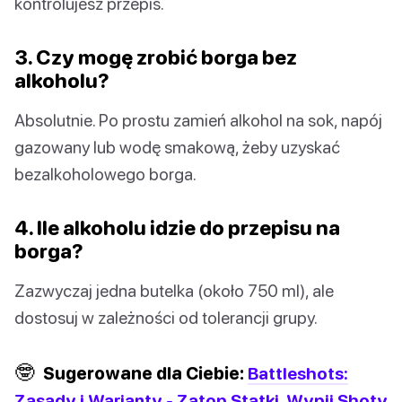
kontrolujesz przepis.
3. Czy mogę zrobić borga bez
alkoholu?
Absolutnie. Po prostu zamień alkohol na sok, napój
gazowany lub wodę smakową, żeby uzyskać
bezalkoholowego borga.
4. Ile alkoholu idzie do przepisu na
borga?
Zazwyczaj jedna butelka (około 750 ml), ale
dostosuj w zależności od tolerancji grupy.
🤓
Sugerowane dla Ciebie:
Battleshots:
Zasady i Warianty - Zatop Statki, Wypij Shoty