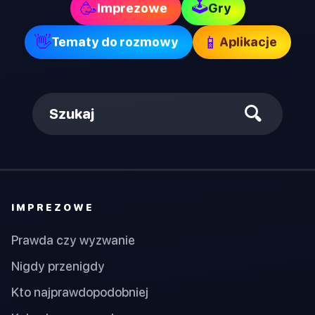
🕹
🥳
Imprezowe
Gry
👋
📱
Tematy do rozmowy
Aplikacje
Szukaj
IMPREZOWE
Prawda czy wyzwanie
Nigdy przenigdy
Kto najprawdopodobniej