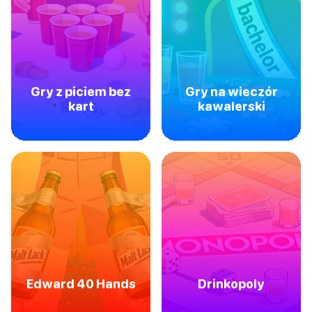
Gry z piciem bez
Gry na wieczór
kart
kawalerski
Edward 40 Hands
Drinkopoly