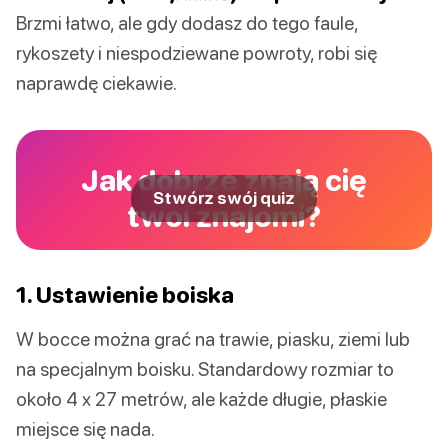
Brzmi łatwo, ale gdy dodasz do tego faule,
rykoszety i niespodziewane powroty, robi się
naprawdę ciekawie.
Jak dobrze znają cię
Stwórz swój quiz
twoi znajomi?
1. Ustawienie boiska
W bocce można grać na trawie, piasku, ziemi lub
na specjalnym boisku. Standardowy rozmiar to
około 4 x 27 metrów, ale każde długie, płaskie
miejsce się nada.