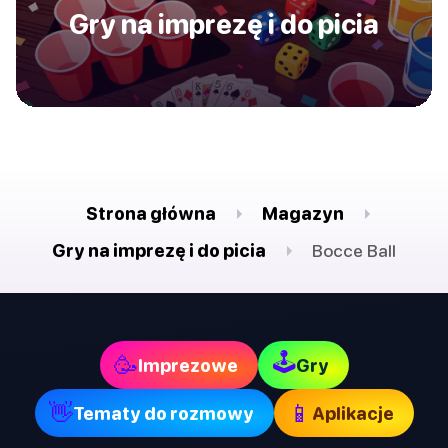
Gry na imprezę i do picia
Strona główna
Magazyn
Gry na imprezę i do picia
Bocce Ball
🕹
🥳
Imprezowe
Gry
👋
📱
Tematy do rozmowy
Aplikacje